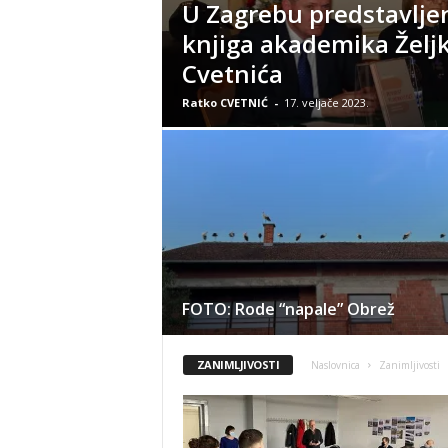
U Zagrebu predstavlje
knjiga akademika Želj
Cvetnića
Ratko CVETNIĆ
-
17. veljače 2023.
FOTO: Rode “napale” Obrež
ZANIMLJIVOSTI
Naslovnica
Zanimljivosti