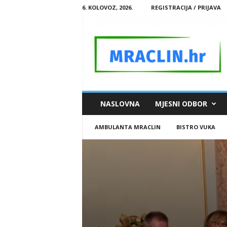
6. KOLOVOZ, 2026.
REGISTRACIJA / PRIJAVA
M
NASLOVNA
MJESNI ODBOR
R
A
AMBULANTA MRACLIN
BISTRO VUKA
C
L
I
N
.
H
R