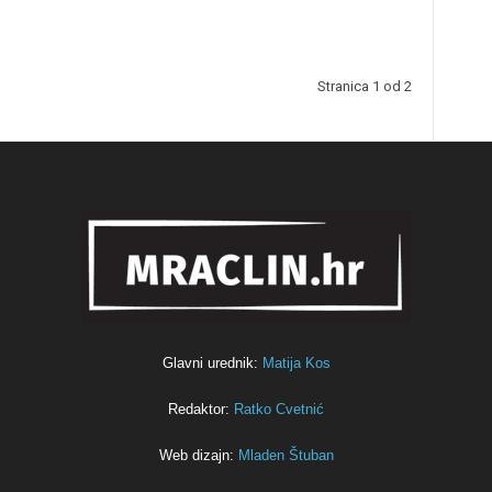
Stranica 1 od 2
Glavni urednik:
Matija Kos
Redaktor:
Ratko Cvetnić
Web dizajn:
Mladen Štuban