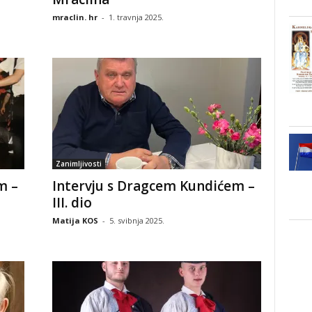
mraclin. hr
-
1. travnja 2025.
Zanimljivosti
m –
Intervju s Dragcem Kundićem –
III. dio
Matija KOS
-
5. svibnja 2025.