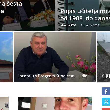
na šesta
ka
Popis učitelja mr
od 1908. do dana
Matija KOS
-
3. travnja 2023.
Intervju s Dragcem Kundićem – I. dio
Čiji 