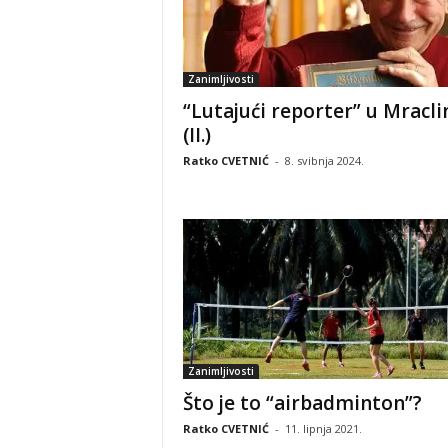
Zanimljivosti
“Lutajući reporter” u Mracli
(II.)
Ratko CVETNIĆ
-
8. svibnja 2024.
Zanimljivosti
Što je to “airbadminton”?
Ratko CVETNIĆ
-
11. lipnja 2021.