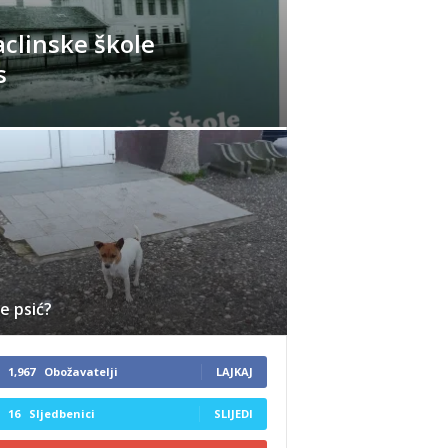
aclinske škole
s
je psić?
1,967
Obožavatelji
LAJKAJ
16
Sljedbenici
SLIJEDI