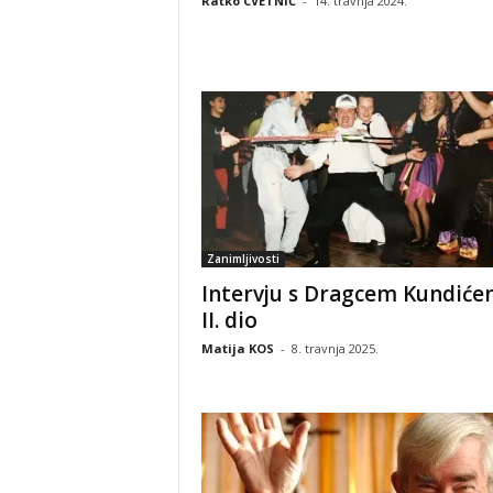
Ratko CVETNIĆ
-
14. travnja 2024.
Zanimljivosti
Intervju s Dragcem Kundiće
II. dio
Matija KOS
-
8. travnja 2025.