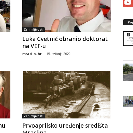
Po
Zanimljivosti
Luka Cvetnić obranio doktorat
na VEF-u
mraclin. hr
-
15. svibnja 2020.
Zanimljivosti
nu
Prvoaprilsko uređenje središta
Mraclina