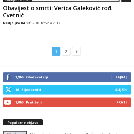
Obavijest o smrti: Verica Galeković rođ.
Cvetnić
Nedjeljko BABIĆ
-
10. travnja 2017.
1
2
1,966
Obožavatelji
LAJKAJ
16
Sljedbenici
SLIJEDI
1,060
Pratitelji
PRATI
Popularne objave