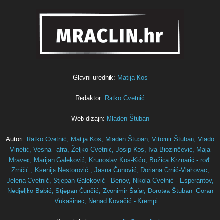
Glavni urednik:
Matija Kos
Redaktor:
Ratko Cvetnić
Web dizajn:
Mladen Štuban
Autori:
Ratko Cvetnić,
Matija Kos,
Mladen Štuban,
Vitomir Štuban,
Vlado
Vinetić,
Vesna Tafra,
Željko Cvetnić,
Josip Kos,
Iva Brozinčević,
Maja
Mravec,
Marijan Galeković,
Krunoslav Kos-Kićo,
Božica Krznarić - rođ.
Zrnčić ,
Ksenija Nestorović ,
Jasna Čunović,
Doriana Crnić-Vlahovac,
Jelena Cvetnić,
Stjepan Galeković - Benov,
Nikola Cvetnić - Esperantov,
Nedjeljko Babić,
Stjepan Čunčić,
Zvonimir Šafar,
Dorotea Štuban,
Goran
Vukašinec,
Nenad Kovačić - Krempi ...