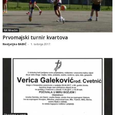
NK Mraclin
Prvomajski turnir kvartova
Nedjeljko BABIĆ
-
1. svibnja 2017.
Obavijest o smrti