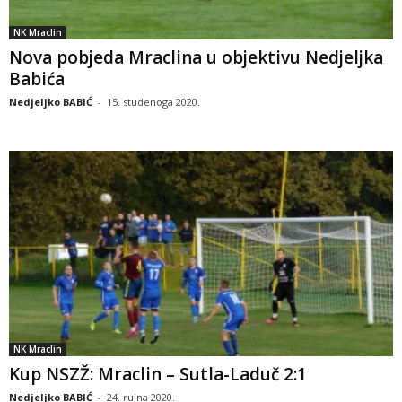
NK Mraclin
Nova pobjeda Mraclina u objektivu Nedjeljka
Babića
Nedjeljko BABIĆ
-
15. studenoga 2020.
NK Mraclin
Kup NSZŽ: Mraclin – Sutla-Laduč 2:1
Nedjeljko BABIĆ
-
24. rujna 2020.