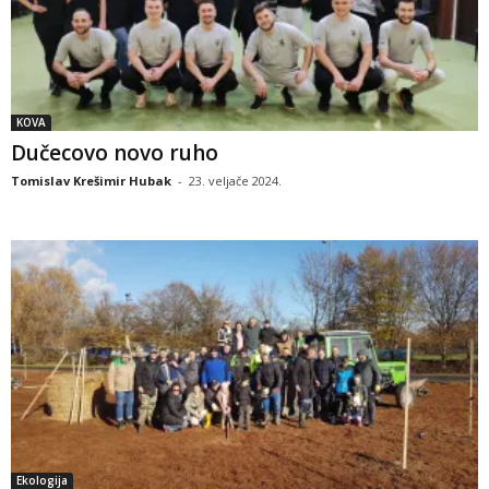
KOVA
Dučecovo novo ruho
Tomislav Krešimir Hubak
-
23. veljače 2024.
Ekologija