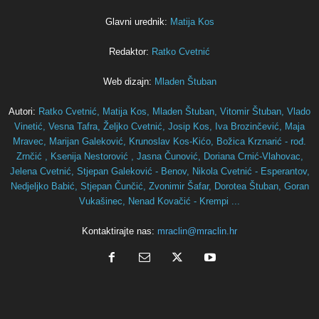
Glavni urednik:
Matija Kos
Redaktor:
Ratko Cvetnić
Web dizajn:
Mladen Štuban
Autori:
Ratko Cvetnić,
Matija Kos,
Mladen Štuban,
Vitomir Štuban,
Vlado
Vinetić,
Vesna Tafra,
Željko Cvetnić,
Josip Kos,
Iva Brozinčević,
Maja
Mravec,
Marijan Galeković,
Krunoslav Kos-Kićo,
Božica Krznarić - rođ.
Zrnčić ,
Ksenija Nestorović ,
Jasna Čunović,
Doriana Crnić-Vlahovac,
Jelena Cvetnić,
Stjepan Galeković - Benov,
Nikola Cvetnić - Esperantov,
Nedjeljko Babić,
Stjepan Čunčić,
Zvonimir Šafar,
Dorotea Štuban,
Goran
Vukašinec,
Nenad Kovačić - Krempi ...
Kontaktirajte nas:
mraclin@mraclin.hr