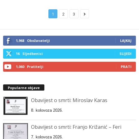
1
2
3
1,968
Obožavatelji
LAJKAJ
16
Sljedbenici
SLIJEDI
1,060
Pratitelji
PRATI
Popularne objave
Obavijest o smrti: Miroslav Karas
8. kolovoza 2026.
Obavijest o smrti: Franjo Križanić – Feri
7. kolovoza 2026.