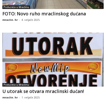
Poduzeća u Mraclinu
FOTO: Novo ruho mraclinskog dućana
mraclin. hr
-
4. veljače 2025.
Poduzeća u Mraclinu
U utorak se otvara mraclinski dućan!
mraclin. hr
-
1. veljače 2025.