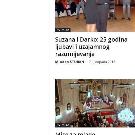
Sv. mise
Suzana i Darko: 25 godina
ljubavi i uzajamnog
razumijevanja
Mladen ŠTUBAN
-
7. listopada 2016.
Sv. mise
Mise za mlade