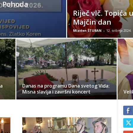
a Pohoda
Riječ vlč. Topića 
Majčin dan
Mladen ŠTUBAN
-
12. svibnja 2024.
ca
Danas na programu Dana svetog Vida:
Misna slavlja i završni koncert
Veli