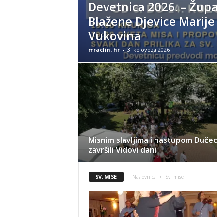
Devetnica 2026. – Žup
Blažene Djevice Marije
Vukovina
mraclin. hr
-
3. kolovoza 2026.
Misnim slavljima i nastupom Duče
završili Vidovi dani
SV. MISE
Naslovnica
Sv. mise