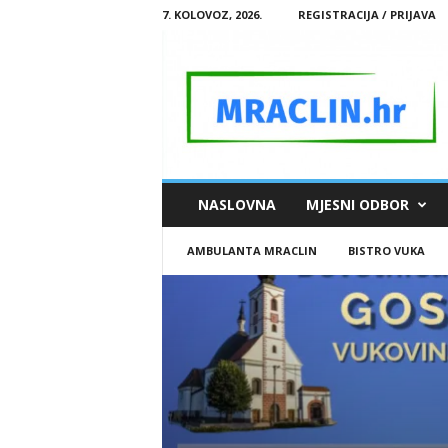
7. KOLOVOZ, 2026.
REGISTRACIJA / PRIJAVA
M
NASLOVNA
MJESNI ODBOR
R
A
AMBULANTA MRACLIN
BISTRO VUKA
C
L
I
N
.
H
R