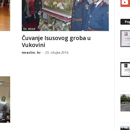
Po
Sv. mise
Čuvanje Isusovog groba u
Vukovini
mraclin. hr
-
25. ožujka 2016.