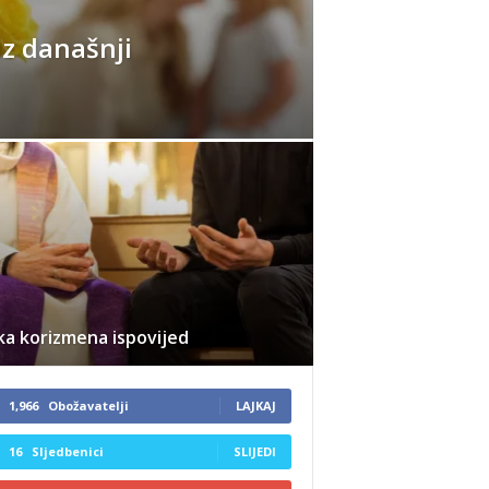
uz današnji
ka korizmena ispovijed
1,966
Obožavatelji
LAJKAJ
16
Sljedbenici
SLIJEDI