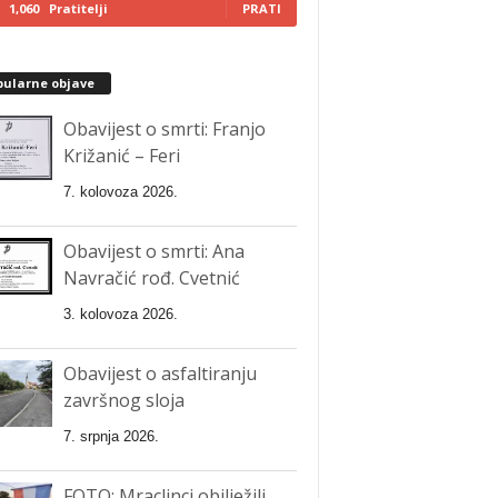
1,060
Pratitelji
PRATI
pularne objave
Obavijest o smrti: Franjo
Križanić – Feri
7. kolovoza 2026.
Obavijest o smrti: Ana
Navračić rođ. Cvetnić
3. kolovoza 2026.
Obavijest o asfaltiranju
završnog sloja
7. srpnja 2026.
FOTO: Mraclinci obilježili