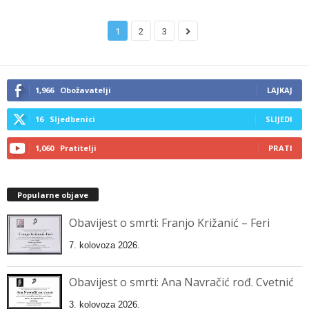
1
2
3
1,966
Obožavatelji
LAJKAJ
16
Sljedbenici
SLIJEDI
1,060
Pratitelji
PRATI
Popularne objave
Obavijest o smrti: Franjo Križanić – Feri
7. kolovoza 2026.
Obavijest o smrti: Ana Navračić rođ. Cvetnić
3. kolovoza 2026.