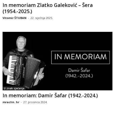
In memoriam Zlatko Galeković – Šera
(1954.-2025.)
Vitomir ŠTUBAN
-
22. siječnja 2025.
U znak sjećanja
In memoriam: Damir Šafar (1942.-2024.)
mraclin. hr
-
27. prosinca 2024.