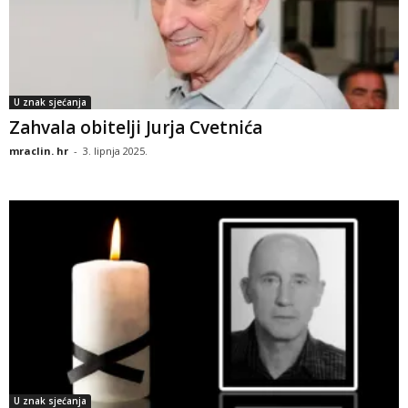
U znak sjećanja
Zahvala obitelji Jurja Cvetnića
mraclin. hr
-
3. lipnja 2025.
U znak sjećanja