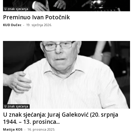
U znak sjećanja
Preminuo Ivan Potočnik
KUD Dučec
-
19. siječnja 2026.
U znak sjećanja
U znak sjećanja: Juraj Galeković (20. srpnja
1944. – 13. prosinca...
Matija KOS
-
16. prosinca 2025.