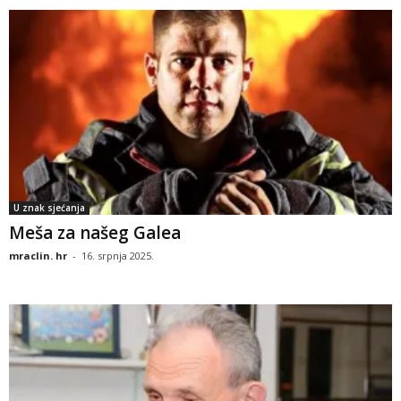
U znak sjećanja
Meša za našeg Galea
mraclin. hr
-
16. srpnja 2025.