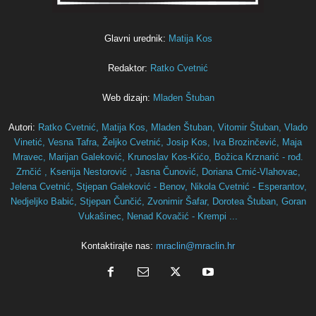
Glavni urednik:
Matija Kos
Redaktor:
Ratko Cvetnić
Web dizajn:
Mladen Štuban
Autori:
Ratko Cvetnić,
Matija Kos,
Mladen Štuban,
Vitomir Štuban,
Vlado
Vinetić,
Vesna Tafra,
Željko Cvetnić,
Josip Kos,
Iva Brozinčević,
Maja
Mravec,
Marijan Galeković,
Krunoslav Kos-Kićo,
Božica Krznarić - rođ.
Zrnčić ,
Ksenija Nestorović ,
Jasna Čunović,
Doriana Crnić-Vlahovac,
Jelena Cvetnić,
Stjepan Galeković - Benov,
Nikola Cvetnić - Esperantov,
Nedjeljko Babić,
Stjepan Čunčić,
Zvonimir Šafar,
Dorotea Štuban,
Goran
Vukašinec,
Nenad Kovačić - Krempi ...
Kontaktirajte nas:
mraclin@mraclin.hr