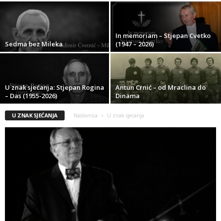
In memoriam – Stjepan Cvetko
Sedma bez Mileka
(1947 – 2026)
U znak sjećanja: Stjepan Rogina
Antun Crnić – od Mraclina do
– Das (1955-2026)
Dinama
U ZNAK SJEĆANJA
Naslovnica
U znak sjećanja