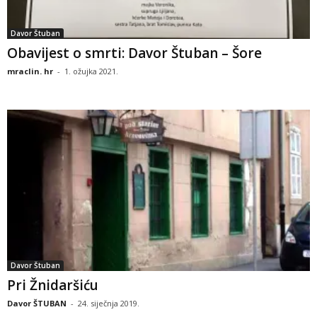
Davor Štuban
Obavijest o smrti: Davor Štuban – Šore
mraclin. hr
-
1. ožujka 2021.
Davor Štuban
Pri Žnidaršiću
Davor ŠTUBAN
-
24. siječnja 2019.