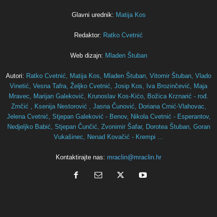
Glavni urednik:
Matija Kos
Redaktor:
Ratko Cvetnić
Web dizajn:
Mladen Štuban
Autori:
Ratko Cvetnić,
Matija Kos,
Mladen Štuban,
Vitomir Štuban,
Vlado
Vinetić,
Vesna Tafra,
Željko Cvetnić,
Josip Kos,
Iva Brozinčević,
Maja
Mravec,
Marijan Galeković,
Krunoslav Kos-Kićo,
Božica Krznarić - rođ.
Zrnčić ,
Ksenija Nestorović ,
Jasna Čunović,
Doriana Crnić-Vlahovac,
Jelena Cvetnić,
Stjepan Galeković - Benov,
Nikola Cvetnić - Esperantov,
Nedjeljko Babić,
Stjepan Čunčić,
Zvonimir Šafar,
Dorotea Štuban,
Goran
Vukašinec,
Nenad Kovačić - Krempi ...
Kontaktirajte nas:
mraclin@mraclin.hr