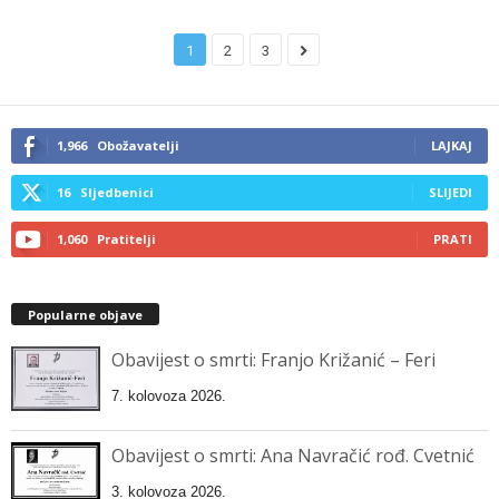
1
2
3
1,966
Obožavatelji
LAJKAJ
16
Sljedbenici
SLIJEDI
1,060
Pratitelji
PRATI
Popularne objave
Obavijest o smrti: Franjo Križanić – Feri
7. kolovoza 2026.
Obavijest o smrti: Ana Navračić rođ. Cvetnić
3. kolovoza 2026.