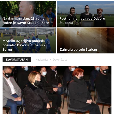
Na današnji dan, 23. rujna,
Posthumna nagrada Davoru
rođen je Davor Štuban – Šore
Štubanu
Mraclin uvjerljivu pobjedu
posvetio Davoru Štubanu –
Šoreu
Zahvala obitelji Štuban
DAVOR ŠTUBAN
Naslovnica
Davor Štuban