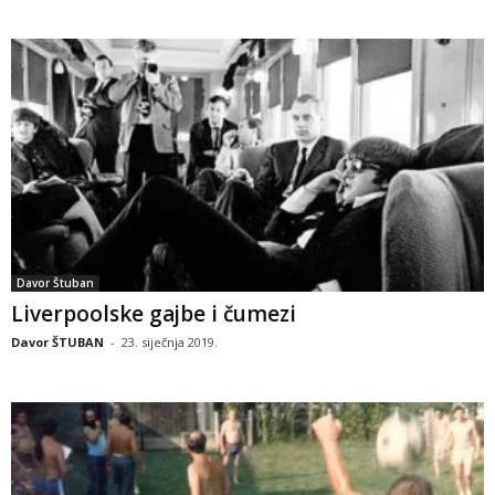
Davor Štuban
Liverpoolske gajbe i čumezi
Davor ŠTUBAN
-
23. siječnja 2019.