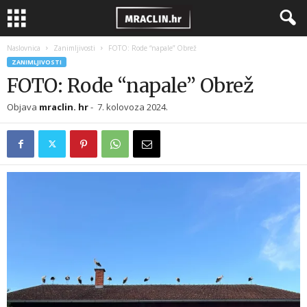
Naslovnica
Zanimljivosti
FOTO: Rode “napale” Obrež
ZANIMLJIVOSTI
FOTO: Rode “napale” Obrež
Objava
mraclin. hr
-
7. kolovoza 2024.