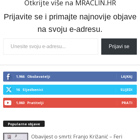
Otkrijte više na MRACLIN.HR
Prijavite se i primajte najnovije objave
na svoju e-adresu.
Type
Prijavi se
your
email…
1,966
Obožavatelji
LAJKAJ
16
Sljedbenici
SLIJEDI
1,060
Pratitelji
PRATI
Popularne objave
Obavijest o smrti: Franjo Križanić – Feri