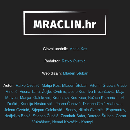
Glavni urednik:
Matija Kos
Redaktor:
Ratko Cvetnić
Web dizajn:
Mladen Štuban
Autori:
Ratko Cvetnić,
Matija Kos,
Mladen Štuban,
Vitomir Štuban,
Vlado
Vinetić,
Vesna Tafra,
Željko Cvetnić,
Josip Kos,
Iva Brozinčević,
Maja
Mravec,
Marijan Galeković,
Krunoslav Kos-Kićo,
Božica Krznarić - rođ.
Zrnčić ,
Ksenija Nestorović ,
Jasna Čunović,
Doriana Crnić-Vlahovac,
Jelena Cvetnić,
Stjepan Galeković - Benov,
Nikola Cvetnić - Esperantov,
Nedjeljko Babić,
Stjepan Čunčić,
Zvonimir Šafar,
Dorotea Štuban,
Goran
Vukašinec,
Nenad Kovačić - Krempi ...