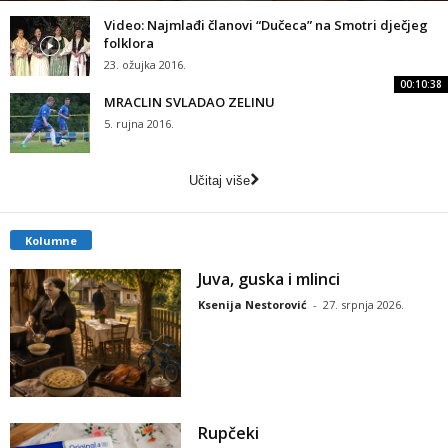
Video: Najmlađi članovi “Dučeca” na Smotri dječjeg
folklora
23. ožujka 2016.
00:10:38
MRACLIN SVLADAO ZELINU
5. rujna 2016.
Učitaj više
Kolumne
Juva, guska i mlinci
Ksenija Nestorović
-
27. srpnja 2026.
Rupčeki