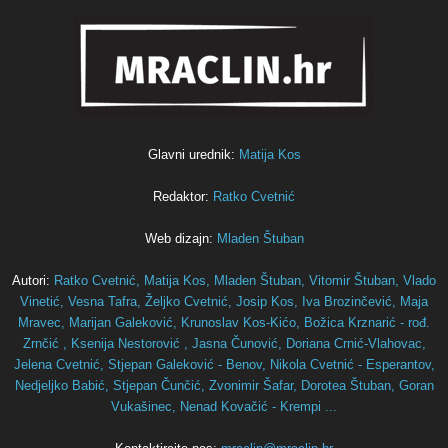
Glavni urednik:
Matija Kos
Redaktor:
Ratko Cvetnić
Web dizajn:
Mladen Štuban
Autori:
Ratko Cvetnić,
Matija Kos,
Mladen Štuban,
Vitomir Štuban,
Vlado
Vinetić,
Vesna Tafra,
Željko Cvetnić,
Josip Kos,
Iva Brozinčević,
Maja
Mravec,
Marijan Galeković,
Krunoslav Kos-Kićo,
Božica Krznarić - rođ.
Zrnčić ,
Ksenija Nestorović ,
Jasna Čunović,
Doriana Crnić-Vlahovac,
Jelena Cvetnić,
Stjepan Galeković - Benov,
Nikola Cvetnić - Esperantov,
Nedjeljko Babić,
Stjepan Čunčić,
Zvonimir Šafar,
Dorotea Štuban,
Goran
Vukašinec,
Nenad Kovačić - Krempi ...