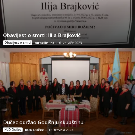
Obavijest o smrti: Ilija Brajković
Obavijest o smrti
mraclin. hr
-
6. veljače 2023.
Dučec održao Godišnju skupštinu
KUD Dučec
KUD Dučec
-
16. travnja 2023.