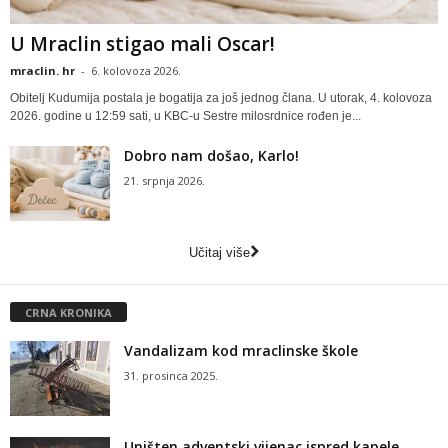
U Mraclin stigao mali Oscar!
mraclin. hr
-
6. kolovoza 2026.
Obitelj Kudumija postala je bogatija za još jednog člana. U utorak, 4. kolovoza
2026. godine u 12:59 sati, u KBC-u Sestre milosrdnice rođen je...
Dobro nam došao, Karlo!
21. srpnja 2026.
Učitaj više
CRNA KRONIKA
Vandalizam kod mraclinske škole
31. prosinca 2025.
Uništen adventski vijenac ispred kapele