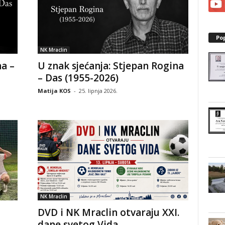
Po
NK Mraclin
a –
U znak sjećanja: Stjepan Rogina
– Das (1955-2026)
Matija KOS
-
25. lipnja 2026.
NK Mraclin
DVD i NK Mraclin otvaraju XXI.
dane svetog Vida