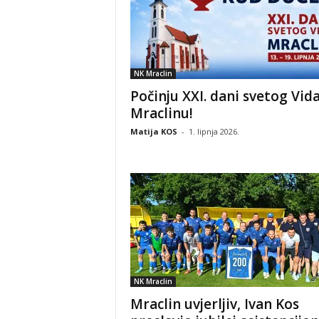
NK Mraclin
Počinju XXI. dani svetog Vid
Mraclinu!
Matija KOS
-
1. lipnja 2026.
NK Mraclin
Mraclin uvjerljiv, Ivan Kos