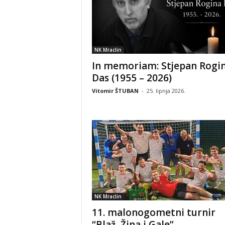
NK Mraclin
In memoriam: Stjepan Rogin
Das (1955 – 2026)
Vitomir ŠTUBAN
-
25. lipnja 2026.
NK Mraclin
11. malonogometni turnir
“Blaž, Žina i Gale”