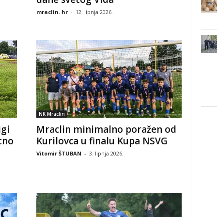
mraclin. hr
-
12. lipnja 2026.
NK Mraclin
igi
Mraclin minimalno poražen od
tno
Kurilovca u finalu Kupa NSVG
Vitomir ŠTUBAN
-
3. lipnja 2026.