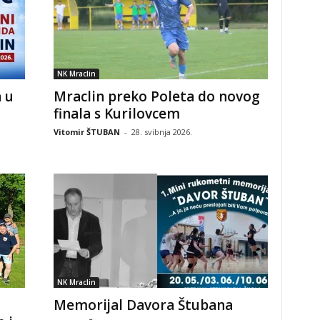
NK Mraclin
a u
Mraclin preko Poleta do novog
finala s Kurilovcem
Vitomir ŠTUBAN
-
28. svibnja 2026.
NK Mraclin
Memorijal Davora Štubana