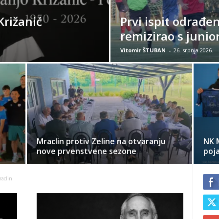
Križanić
Prvi ispit odrađe
remizirao s junio
Vitomir ŠTUBAN
-
26. srpnja 2026.
Mraclin protiv Zeline na otvaranju
NK 
nove prvenstvene sezone
poj
aclin