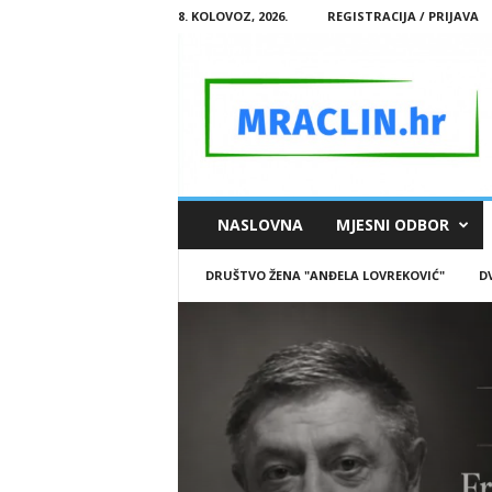
8. KOLOVOZ, 2026.
REGISTRACIJA / PRIJAVA
M
NASLOVNA
MJESNI ODBOR
R
A
DRUŠTVO ŽENA "ANĐELA LOVREKOVIĆ"
D
C
L
I
N
.
H
R