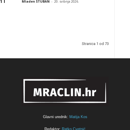
 i
Mladen ŠTUBAN
-
20. svibnja 2026.
Stranica 1 od 73
Glavni urednik:
Matija Kos
Redaktor:
Ratko Cvetnić