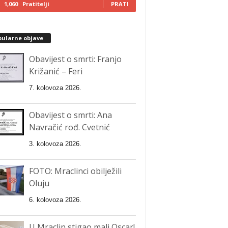
1,060
Pratitelji
PRATI
pularne objave
Obavijest o smrti: Franjo
Križanić – Feri
7. kolovoza 2026.
Obavijest o smrti: Ana
Navračić rođ. Cvetnić
3. kolovoza 2026.
FOTO: Mraclinci obilježili
Oluju
6. kolovoza 2026.
U Mraclin stigao mali Oscar!