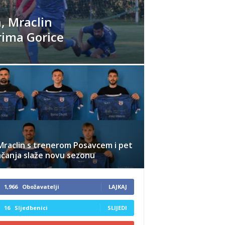
n, Mraclin
rima Gorice
Mraclin s trenerom Posavcem i pet
ačanja slaže novu sezonu
1,966
Obožavatelji
LAJKAJ
16
Sljedbenici
SLIJEDI