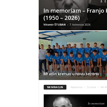
In memoriam – Franjo 
(1950 – 2026)
Vitomir ŠTUBAN
-
7. kolovoza 2026.
Mraclin krenuo u novu sezonu
NK MRACLIN
Naslovnica
Društva
NK Mr