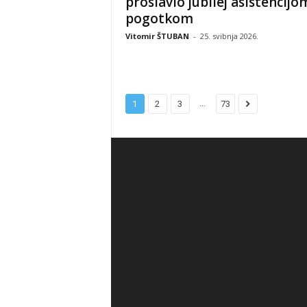
proslavio jubilej asistencijom
pogotkom
Vitomir ŠTUBAN
-
25. svibnja 2026.
...
1
2
3
73