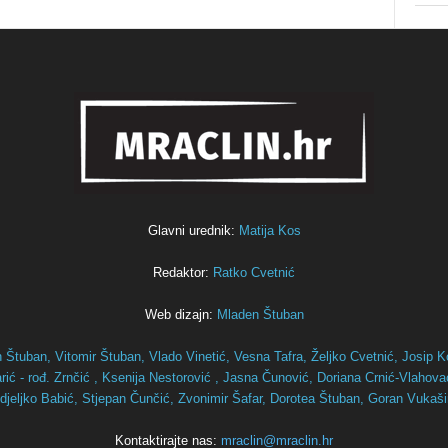
Glavni urednik:
Matija Kos
Redaktor:
Ratko Cvetnić
Web dizajn:
Mladen Štuban
n Štuban,
Vitomir Štuban,
Vlado Vinetić,
Vesna Tafra,
Željko Cvetnić,
Josip K
ić - rođ. Zrnčić ,
Ksenija Nestorović ,
Jasna Čunović,
Doriana Crnić-Vlahov
djeljko Babić,
Stjepan Čunčić,
Zvonimir Šafar,
Dorotea Štuban,
Goran Vukaš
Kontaktirajte nas:
mraclin@mraclin.hr