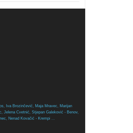
os,
Iva Brozinčević,
Maja Mravec,
Marijan
ac,
Jelena Cvetnić,
Stjepan Galeković - Benov,
inec,
Nenad Kovačić - Krempi ...