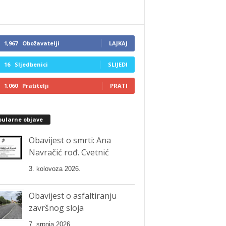
1,967
Obožavatelji
LAJKAJ
16
Sljedbenici
SLIJEDI
1,060
Pratitelji
PRATI
pularne objave
Obavijest o smrti: Ana
Navračić rođ. Cvetnić
3. kolovoza 2026.
Obavijest o asfaltiranju
završnog sloja
7. srpnja 2026.