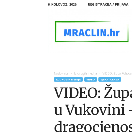
6. KOLOVOZ, 2026.
REGISTRACIJA / PRIJAVA
M
R
A
Naslovnica
Iz drugih medija
VIDEO: Župa Pohoda B
C
IZ DRUGIH MEDIJA
VIDEO
VJERA I CRKVA
L
VIDEO: Župa
I
N
.
u Vukovini 
H
R
dragocjenos