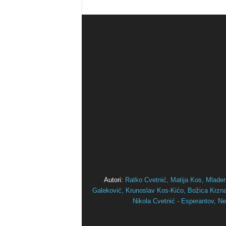
Autori:
Ratko Cvetnić,
Matija Kos,
Mlade
Galeković,
Krunoslav Kos-Kićo,
Božica Krznar
Nikola Cvetnić - Esperantov,
Ne