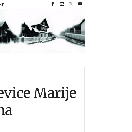
KT
vice Marije
na