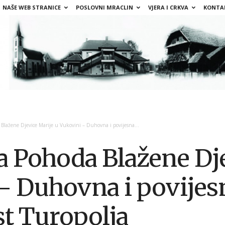
NAŠE WEB STRANICE
POSLOVNI MRACLIN
VJERA I CRKVA
KONTA
lažene Djevice Marije u Vukovini – Duhovna i povijesna...
 Pohoda Blažene Dje
– Duhovna i povijes
t Turopolja