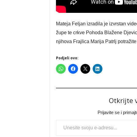
Mateja Feljan izradila je izvrstan vide
župe te crkve Pohoda Blažene Djevice
njihova Frajlica Marija Patrlj potražit
Podjeli ovo:
Otkrijte
Prijavite se i prima
Type your email…