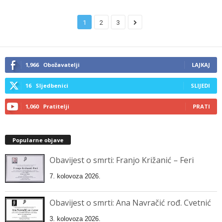
1
2
3
1,966
Obožavatelji
LAJKAJ
16
Sljedbenici
SLIJEDI
1,060
Pratitelji
PRATI
Popularne objave
Obavijest o smrti: Franjo Križanić – Feri
7. kolovoza 2026.
Obavijest o smrti: Ana Navračić rođ. Cvetnić
3. kolovoza 2026.