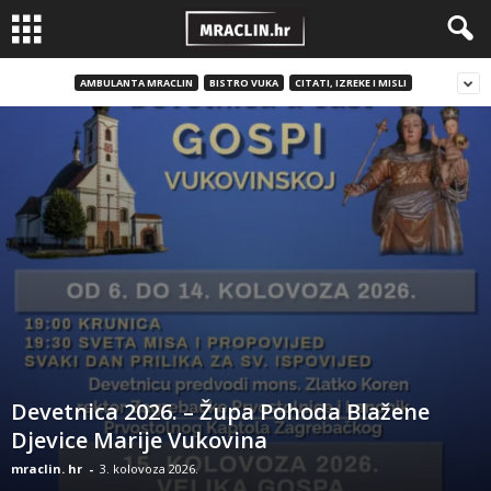
AMBULANTA MRACLIN
BISTRO VUKA
CITATI, IZREKE I MISLI
Devetnica 2026. – Župa Pohoda Blažene
Djevice Marije Vukovina
mraclin. hr
-
3. kolovoza 2026.