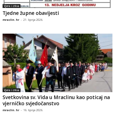
Vjera i crkva
Tjedne župne obavijesti
mraclin. hr
-
21. lipnja 2026.
Vjera i crkva
Svetkovina sv. Vida u Mraclinu kao poticaj na
vjerničko svjedočanstvo
mraclin. hr
-
16. lipnja 2026.