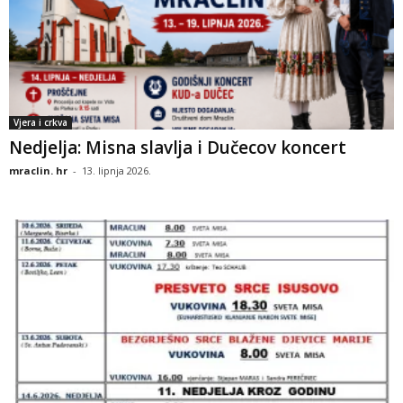
Vjera i crkva
Nedjelja: Misna slavlja i Dučecov koncert
mraclin. hr
-
13. lipnja 2026.