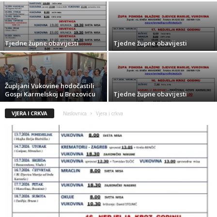
Tjedne župne obavijesti
Tjedne župne obavijesti
Župljani Vukovine hodočastili
Gospi Karmelskoj u Brezovicu
Tjedne župne obavijesti
VJERA I CRKVA
Naslovnica
Vjera i crkva