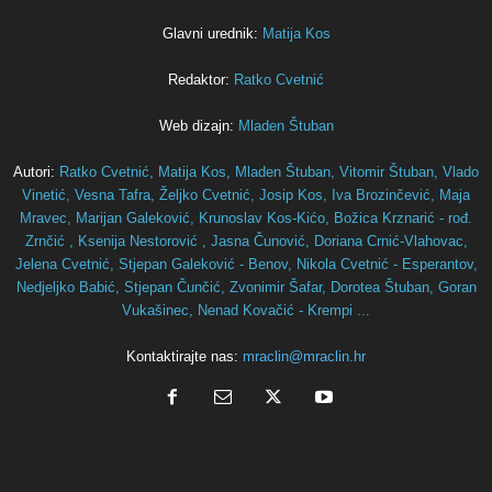
Glavni urednik:
Matija Kos
Redaktor:
Ratko Cvetnić
Web dizajn:
Mladen Štuban
Autori:
Ratko Cvetnić,
Matija Kos,
Mladen Štuban,
Vitomir Štuban,
Vlado
Vinetić,
Vesna Tafra,
Željko Cvetnić,
Josip Kos,
Iva Brozinčević,
Maja
Mravec,
Marijan Galeković,
Krunoslav Kos-Kićo,
Božica Krznarić - rođ.
Zrnčić ,
Ksenija Nestorović ,
Jasna Čunović,
Doriana Crnić-Vlahovac,
Jelena Cvetnić,
Stjepan Galeković - Benov,
Nikola Cvetnić - Esperantov,
Nedjeljko Babić,
Stjepan Čunčić,
Zvonimir Šafar,
Dorotea Štuban,
Goran
Vukašinec,
Nenad Kovačić - Krempi ...
Kontaktirajte nas:
mraclin@mraclin.hr