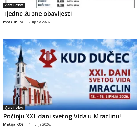
Vjera i crkva
Tjedne župne obavijesti
mraclin. hr
-
7. lipnja 2026.
Vjera i crkva
Počinju XXI. dani svetog Vida u Mraclinu!
Matija KOS
-
1. lipnja 2026.