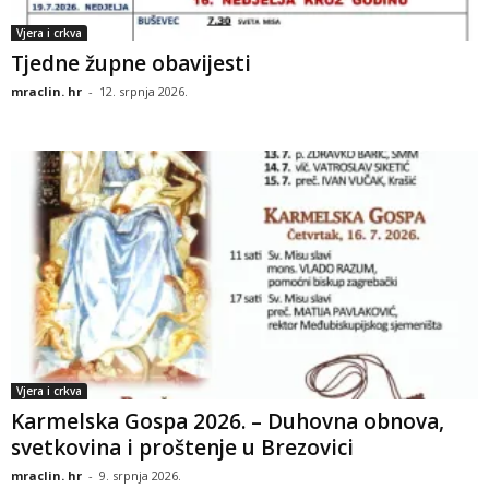
Vjera i crkva
Tjedne župne obavijesti
mraclin. hr
-
12. srpnja 2026.
Vjera i crkva
Karmelska Gospa 2026. – Duhovna obnova,
svetkovina i proštenje u Brezovici
mraclin. hr
-
9. srpnja 2026.