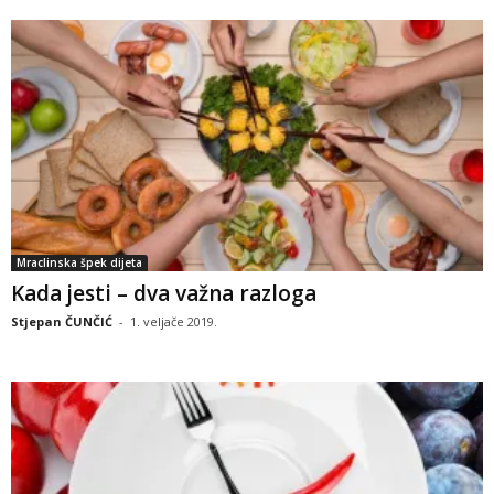
Mraclinska špek dijeta
Kada jesti – dva važna razloga
Stjepan ČUNČIĆ
-
1. veljače 2019.