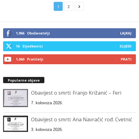
1
2
1,966
Obožavatelji
LAJKAJ
16
Sljedbenici
SLIJEDI
1,060
Pratitelji
PRATI
Popularne objave
Obavijest o smrti: Franjo Križanić – Feri
7. kolovoza 2026.
Obavijest o smrti: Ana Navračić rođ. Cvetnić
3. kolovoza 2026.