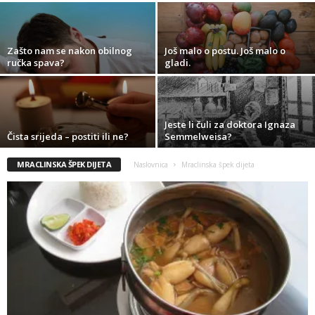
Zašto nam se nakon obilnog
Još malo o postu. Još malo o
ručka spava?
gladi.
Jeste li čuli za doktora Ignaza
Čista srijeda – postiti ili ne?
Semmelweisa?
MRACLINSKA ŠPEK DIJETA
Naslovnica
Mraclinska špek dijeta