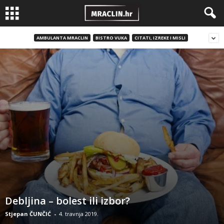
AMBULANTA MRACLIN
BISTRO VUKA
CITATI, IZREKE I MISLI
Debljina – bolest ili izbor?
Stjepan ČUNČIĆ
-
4. travnja 2019.