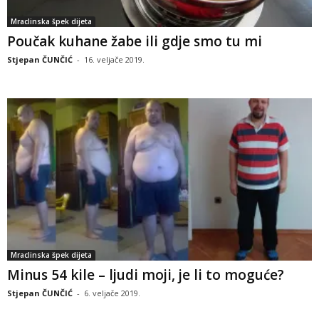
Mraclinska špek dijeta
Poučak kuhane žabe ili gdje smo tu mi
Stjepan ČUNČIĆ
-
16. veljače 2019.
Mraclinska špek dijeta
Minus 54 kile – ljudi moji, je li to moguće?
Stjepan ČUNČIĆ
-
6. veljače 2019.