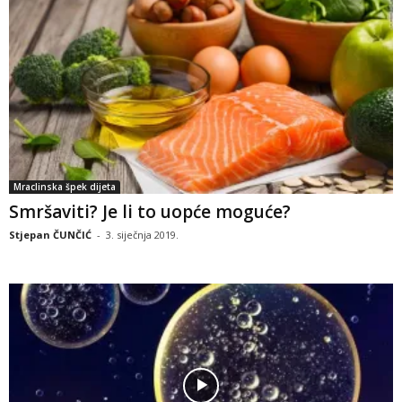
Mraclinska špek dijeta
Smršaviti? Je li to uopće moguće?
Stjepan ČUNČIĆ
-
3. siječnja 2019.