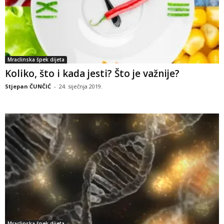
Mraclinska špek dijeta
Koliko, što i kada jesti? Što je važnije?
Stjepan ČUNČIĆ
-
24. siječnja 2019.
Mraclinska špek dijeta