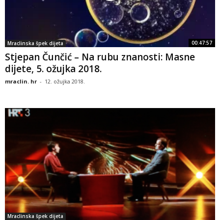
00:47:57
Mraclinska špek dijeta
Stjepan Čunčić – Na rubu znanosti: Masne
dijete, 5. ožujka 2018.
mraclin. hr
-
12. ožujka 2018.
Mraclinska špek dijeta