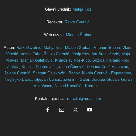
Glavni urednik:
Matija Kos
Redaktor:
Ratko Cvetnić
Web dizajn:
Mladen Štuban
Autori:
Ratko Cvetnić,
Matija Kos,
Mladen Štuban,
Vitomir Štuban,
Vlado
Vinetić,
Vesna Tafra,
Željko Cvetnić,
Josip Kos,
Iva Brozinčević,
Maja
Mravec,
Marijan Galeković,
Krunoslav Kos-Kićo,
Božica Krznarić - rođ.
Zrnčić ,
Ksenija Nestorović ,
Jasna Čunović,
Doriana Crnić-Vlahovac,
Jelena Cvetnić,
Stjepan Galeković - Benov,
Nikola Cvetnić - Esperantov,
Nedjeljko Babić,
Stjepan Čunčić,
Zvonimir Šafar,
Dorotea Štuban,
Goran
Vukašinec,
Nenad Kovačić - Krempi ...
Kontaktirajte nas:
mraclin@mraclin.hr