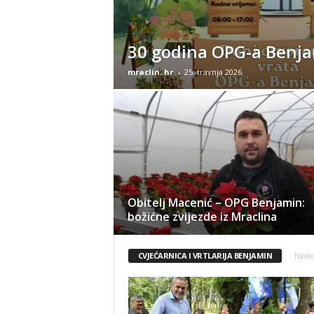
30 godina OPG-a Benj
mraclin. hr
-
25. travnja 2026.
Obitelj Macenić – OPG Benjamin:
božićne zvijezde iz Mraclina
CVJEĆARNICA I VRTLARIJA BENJAMIN
Naslo