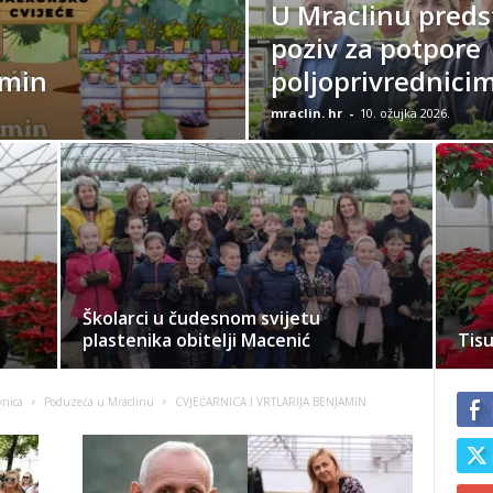
U Mraclinu predst
poziv za potpore
amin
poljoprivrednici
mraclin. hr
-
10. ožujka 2026.
Školarci u čudesnom svijetu
plastenika obitelji Macenić
Tisu
vnica
Poduzeća u Mraclinu
CVJEĆARNICA I VRTLARIJA BENJAMIN