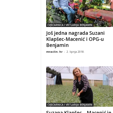
CVJEĆARNICA I VRTLARIJA BENJAMIN
Još jedna nagrada Suzani
Klapšec-Macenić i OPG-u
Benjamin
mraclin. hr
-
2. lipnja 2018.
CVJEĆARNICA I VRTLARIJA BENJAMIN
Suzana Klapšec – Macenić je