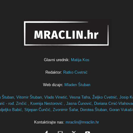
Glavni urednik:
Matija Kos
Redaktor:
Ratko Cvetnić
Web dizajn:
Mladen Štuban
n Štuban,
Vitomir Štuban,
Vlado Vinetić,
Vesna Tafra,
Željko Cvetnić,
Josip K
ić - rođ. Zrnčić ,
Ksenija Nestorović ,
Jasna Čunović,
Doriana Crnić-Vlahov
djeljko Babić,
Stjepan Čunčić,
Zvonimir Šafar,
Dorotea Štuban,
Goran Vukaš
Kontaktirajte nas:
mraclin@mraclin.hr