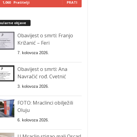
1,060
Pratitelji
PRATI
pularne objave
Obavijest o smrti: Franjo
Križanić – Feri
7. kolovoza 2026.
Obavijest o smrti: Ana
Navračić rođ. Cvetnić
3. kolovoza 2026.
FOTO: Mraclinci obilježili
Oluju
6. kolovoza 2026.
U Mraclin stigao mali Oscar!