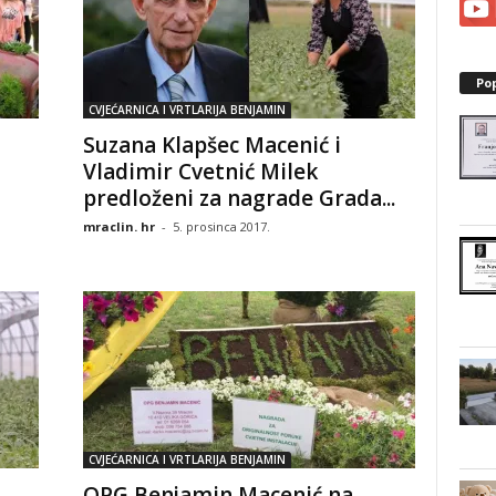
Po
CVJEĆARNICA I VRTLARIJA BENJAMIN
Suzana Klapšec Macenić i
Vladimir Cvetnić Milek
predloženi za nagrade Grada...
mraclin. hr
-
5. prosinca 2017.
CVJEĆARNICA I VRTLARIJA BENJAMIN
OPG Benjamin Macenić na