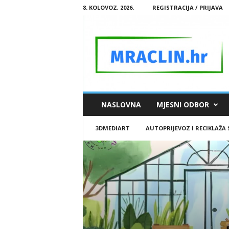
8. KOLOVOZ, 2026.
REGISTRACIJA / PRIJAVA
M
NASLOVNA
MJESNI ODBOR
R
A
3DMEDIART
AUTOPRIJEVOZ I RECIKLAŽA
C
L
I
N
.
H
R