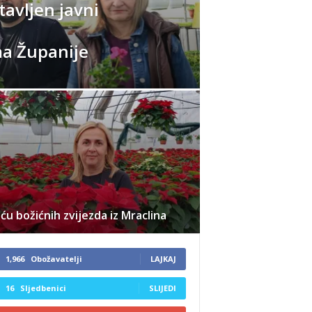
avljen javni
ma Županije
ću božićnih zvijezda iz Mraclina
1,966
Obožavatelji
LAJKAJ
16
Sljedbenici
SLIJEDI