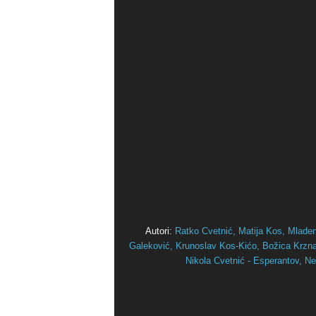
Autori:
Ratko Cvetnić,
Matija Kos,
Mlade
Galeković,
Krunoslav Kos-Kićo,
Božica Krznar
Nikola Cvetnić - Esperantov,
Ne