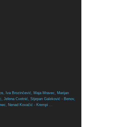
os,
Iva Brozinčević,
Maja Mravec,
Marijan
ac,
Jelena Cvetnić,
Stjepan Galeković - Benov,
inec,
Nenad Kovačić - Krempi ...