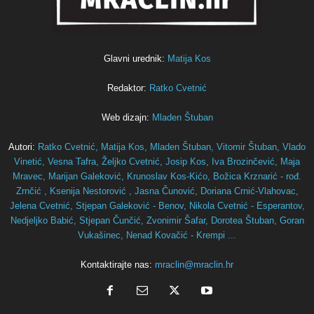
Glavni urednik:
Matija Kos
Redaktor:
Ratko Cvetnić
Web dizajn:
Mladen Štuban
Autori:
Ratko Cvetnić,
Matija Kos,
Mladen Štuban,
Vitomir Štuban,
Vlado
Vinetić,
Vesna Tafra,
Željko Cvetnić,
Josip Kos,
Iva Brozinčević,
Maja
Mravec,
Marijan Galeković,
Krunoslav Kos-Kićo,
Božica Krznarić - rođ.
Zrnčić ,
Ksenija Nestorović ,
Jasna Čunović,
Doriana Crnić-Vlahovac,
Jelena Cvetnić,
Stjepan Galeković - Benov,
Nikola Cvetnić - Esperantov,
Nedjeljko Babić,
Stjepan Čunčić,
Zvonimir Šafar,
Dorotea Štuban,
Goran
Vukašinec,
Nenad Kovačić - Krempi ...
Kontaktirajte nas:
mraclin@mraclin.hr