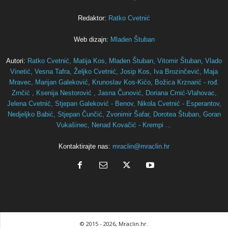
Redaktor:
Ratko Cvetnić
Web dizajn:
Mladen Štuban
Autori:
Ratko Cvetnić,
Matija Kos,
Mladen Štuban,
Vitomir Štuban,
Vlado
Vinetić,
Vesna Tafra,
Željko Cvetnić,
Josip Kos,
Iva Brozinčević,
Maja
Mravec,
Marijan Galeković,
Krunoslav Kos-Kićo,
Božica Krznarić - rođ.
Zrnčić ,
Ksenija Nestorović ,
Jasna Čunović,
Doriana Crnić-Vlahovac,
Jelena Cvetnić,
Stjepan Galeković - Benov,
Nikola Cvetnić - Esperantov,
Nedjeljko Babić,
Stjepan Čunčić,
Zvonimir Šafar,
Dorotea Štuban,
Goran
Vukašinec,
Nenad Kovačić - Krempi ...
Kontaktirajte nas:
mraclin@mraclin.hr
© 2015
- 2026, Mraclin.hr.