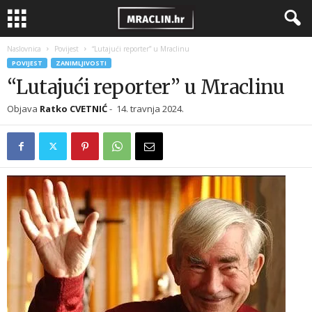
Naslovnica
Povijest
“Lutajući reporter” u Mraclinu
POVIJEST
ZANIMLJIVOSTI
“Lutajući reporter” u Mraclinu
Objava
Ratko CVETNIĆ
-
14. travnja 2024.