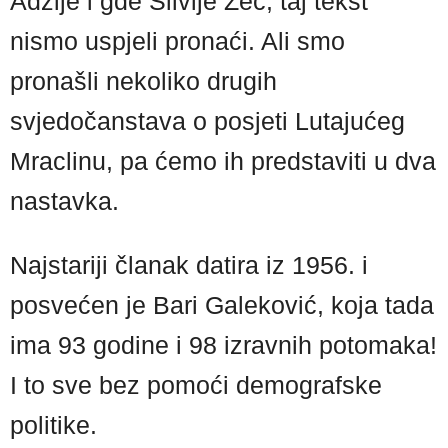
Adžije i gđe Silvije Zec, taj tekst
nismo uspjeli pronaći. Ali smo
pronašli nekoliko drugih
svjedočanstava o posjeti Lutajućeg
Mraclinu, pa ćemo ih predstaviti u dva
nastavka.
Najstariji članak datira iz 1956. i
posvećen je Bari Galeković, koja tada
ima 93 godine i 98 izravnih potomaka!
I to sve bez pomoći demografske
politike.