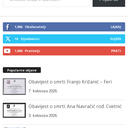
your
email…
1,966
Obožavatelji
LAJKAJ
16
Sljedbenici
SLIJEDI
1,060
Pratitelji
PRATI
Popularne objave
Obavijest o smrti: Franjo Križanić – Feri
7. kolovoza 2026.
Obavijest o smrti: Ana Navračić rođ. Cvetnić
3. kolovoza 2026.