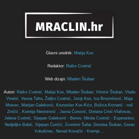
Glavni urednik:
Matija Kos
Redaktor:
Ratko Cvetnić
Web dizajn:
Mladen Štuban
Autori:
Ratko Cvetnić,
Matija Kos,
Mladen Štuban,
Vitomir Štuban,
Vlado
Vinetić,
Vesna Tafra,
Željko Cvetnić,
Josip Kos,
Iva Brozinčević,
Maja
Mravec,
Marijan Galeković,
Krunoslav Kos-Kićo,
Božica Krznarić - rođ.
Zrnčić ,
Ksenija Nestorović ,
Jasna Čunović,
Doriana Crnić-Vlahovac,
Jelena Cvetnić,
Stjepan Galeković - Benov,
Nikola Cvetnić - Esperantov,
Nedjeljko Babić,
Stjepan Čunčić,
Zvonimir Šafar,
Dorotea Štuban,
Goran
Vukašinec,
Nenad Kovačić - Krempi ...