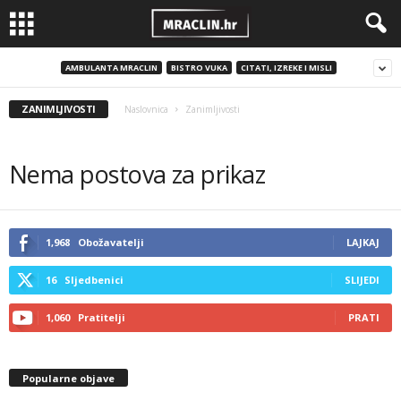
AMBULANTA MRACLIN
BISTRO VUKA
CITATI, IZREKE I MISLI
ZANIMLJIVOSTI
Naslovnica
Zanimljivosti
Nema postova za prikaz
1,968
Obožavatelji
LAJKAJ
16
Sljedbenici
SLIJEDI
1,060
Pratitelji
PRATI
Popularne objave