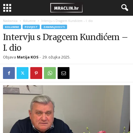
Naslovnica
Kolumne
Intervju s Dragcem Kundićem – I. dio
KOLUMNE
POVIJEST
ZANIMLJIVOSTI
Intervju s Dragcem Kundićem –
I. dio
Objava
Matija KOS
-
29. ožujka 2025.