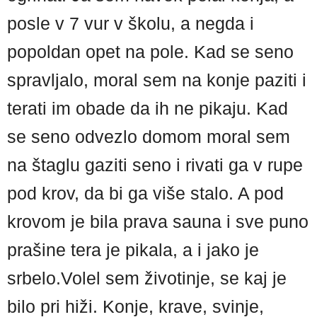
posle v 7 vur v školu, a negda i
popoldan opet na pole. Kad se seno
spravljalo, moral sem na konje paziti i
terati im obade da ih ne pikaju. Kad
se seno odvezlo domom moral sem
na štaglu gaziti seno i rivati ga v rupe
pod krov, da bi ga više stalo. A pod
krovom je bila prava sauna i sve puno
prašine tera je pikala, a i jako je
srbelo.Volel sem životinje, se kaj je
bilo pri hiži. Konje, krave, svinje,