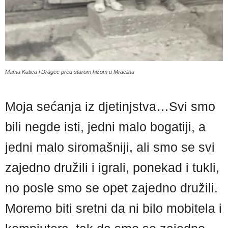
Mama Katica i Dragec pred starom hižom u Mraclinu
Moja sećanja iz djetinjstva…Svi smo
bili negde isti, jedni malo bogatiji, a
jedni malo siromašniji, ali smo se svi
zajedno družili i igrali, ponekad i tukli,
no posle smo se opet zajedno družili.
Moremo biti sretni da ni bilo mobitela i