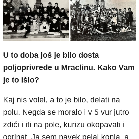
U to doba još je bilo dosta
poljoprivrede u Mraclinu. Kako Vam
je to išlo?
Kaj nis volel, a to je bilo, delati na
polu. Negda se moralo i v 5 vur jutro
zdići i iti na pole, kurizu okopavati i
ogrinat. Ja sem navek pelal konja, a