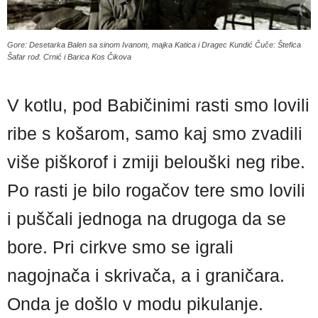
Gore: Desetarka Balen sa sinom Ivanom, majka Katica i Dragec Kundić Čuče: Štefica
Šafar rođ. Crnić i Barica Kos Čikova
V kotlu, pod Babičinimi rasti smo lovili
ribe s košarom, samo kaj smo zvadili
više piškorof i zmiji belouški neg ribe.
Po rasti je bilo rogačov tere smo lovili
i puščali jednoga na drugoga da se
bore. Pri cirkve smo se igrali
nagojnača i skrivača, a i graničara.
Onda je došlo v modu pikulanje.