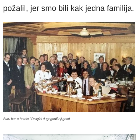
požalil, jer smo bili kak jedna familija.
Stari bar u hotelu i Dragini dugogodišnji gosti