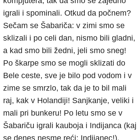
kompjutera, tak da smo se zajedno
igrali i spominali. Otkud da počnem?
Sečam se Šabariča: v zimi smo se
sklizali i po celi dan, nismo bili gladni,
a kad smo bili žedni, jeli smo sneg!
Po škarpe smo se mogli sklizati do
Bele ceste, sve je bilo pod vodom i v
zime se smrzlo, tak da je to bil mali
raj, kak v Holandiji! Sanjkanje, veliki i
mali pri bunkeru! Po letu smo se v
Šabariču igrali kauboja i Indijanca (kaj
se denes nesme reći: Indijanec!).