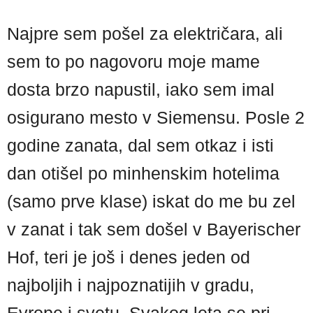
Najpre sem pošel za električara, ali
sem to po nagovoru moje mame
dosta brzo napustil, iako sem imal
osigurano mesto v Siemensu. Posle 2
godine zanata, dal sem otkaz i isti
dan otišel po minhenskim hotelima
(samo prve klase) iskat do me bu zel
v zanat i tak sem došel v Bayerischer
Hof, teri je još i denes jeden od
najboljih i najpoznatijih v gradu,
Evrope i svetu. Svakog leta se pri