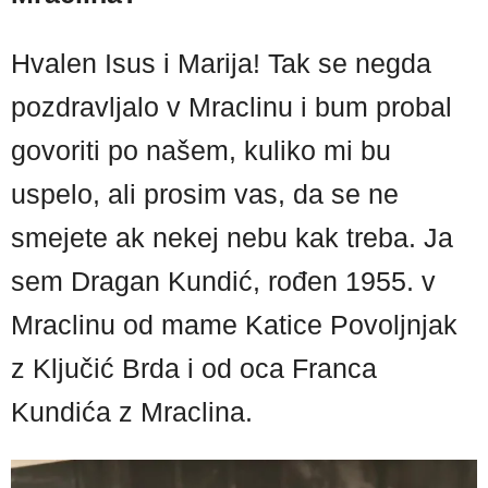
Hvalen Isus i Marija! Tak se negda
pozdravljalo v Mraclinu i bum probal
govoriti po našem, kuliko mi bu
uspelo, ali prosim vas, da se ne
smejete ak nekej nebu kak treba. Ja
sem Dragan Kundić, rođen 1955. v
Mraclinu od mame Katice Povoljnjak
z Ključić Brda i od oca Franca
Kundića z Mraclina.