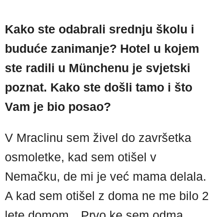
Kako ste odabrali srednju školu i
buduće zanimanje? Hotel u kojem
ste radili u Münchenu je svjetski
poznat. Kako ste došli tamo i što
Vam je bio posao?
V Mraclinu sem živel do završetka
osmoletke, kad sem otišel v
Nemačku, de mi je već mama delala.
A kad sem otišel z doma ne me bilo 2
lete domom…Prvo ke sem odma