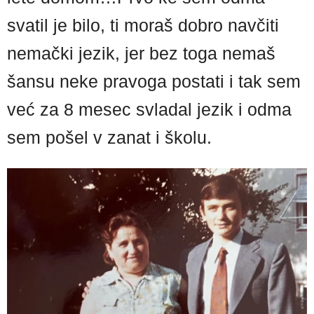
svatil je bilo, ti moraš dobro navčiti
nemački jezik, jer bez toga nemaš
šansu neke pravoga postati i tak sem
već za 8 mesec svladal jezik i odma
sem pošel v zanat i školu.