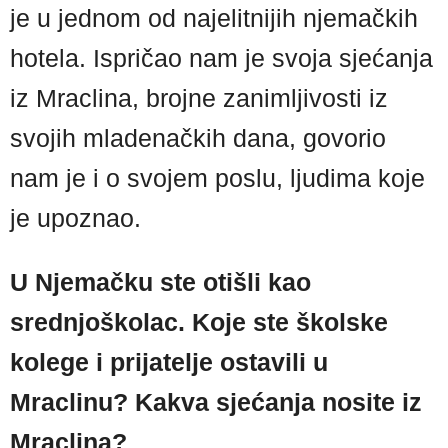
je u jednom od najelitnijih njemačkih
hotela. Ispričao nam je svoja sjećanja
iz Mraclina, brojne zanimljivosti iz
svojih mladenačkih dana, govorio
nam je i o svojem poslu, ljudima koje
je upoznao.
U Njemačku ste otišli kao
srednjoškolac. Koje ste školske
kolege i prijatelje ostavili u
Mraclinu? Kakva sjećanja nosite iz
Mraclina?