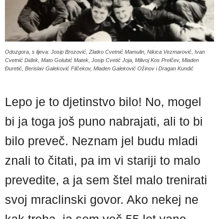
Odozgora, s lijeva: Josip Brozović, Zlatko Cvetnić Mamulin, Nikica Vezmarović, Ivan
Cvetnić Diđek, Mato Golubić Matek, Josip Cvetić Joja, Milivoj Kos Prelčev, Mladen
Đuretić, Berislav Galeković Filčekov, Mladen Galeković Ožinov i Dragan Kundić
Lepo je to djetinstvo bilo! No, mogel
bi ja toga još puno nabrajati, ali to bi
bilo preveč. Neznam jel budu mladi
znali to čitati, pa im vi stariji to malo
prevedite, a ja sem štel malo trenirati
svoj mraclinski govor. Ako nekej ne