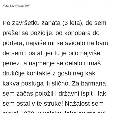
Hotel Bayerischer Hof
Po završetku zanata (3 leta), de sem
prešel se pozicije, od konobara do
portera, najviše mi se sviđalo na baru
de sem i ostal, jer tu je bilo najviše
penez, a najmenje se delalo i imaš
drukčije kontakte z gosti neg kak
kakva posluga ili slično. Za barmana
sem začas položil i državni ispit i tak
sem ostal v te struke! Nažalost sem