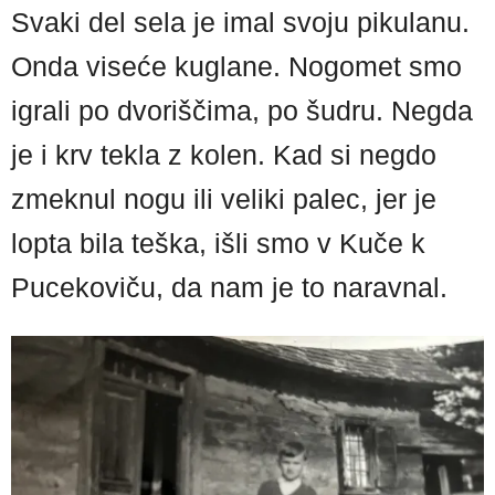
Svaki del sela je imal svoju pikulanu.
Onda viseće kuglane. Nogomet smo
igrali po dvoriščima, po šudru. Negda
je i krv tekla z kolen. Kad si negdo
zmeknul nogu ili veliki palec, jer je
lopta bila teška, išli smo v Kuče k
Pucekoviču, da nam je to naravnal.