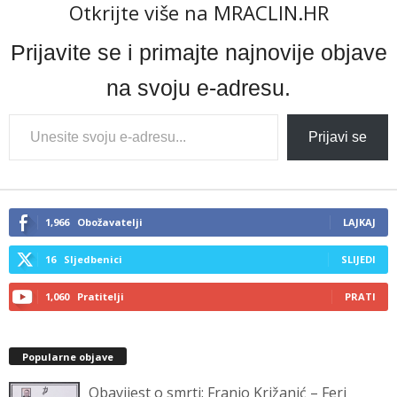
Otkrijte više na MRACLIN.HR
Prijavite se i primajte najnovije objave
na svoju e-adresu.
Type
Prijavi se
your
email…
1,966
Obožavatelji
LAJKAJ
16
Sljedbenici
SLIJEDI
1,060
Pratitelji
PRATI
Popularne objave
Obavijest o smrti: Franjo Križanić – Feri