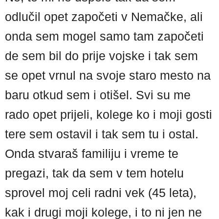
odlučil opet započeti v Nemačke, ali
onda sem mogel samo tam započeti
de sem bil do prije vojske i tak sem
se opet vrnul na svoje staro mesto na
baru otkud sem i otišel. Svi su me
rado opet prijeli, kolege ko i moji gosti
tere sem ostavil i tak sem tu i ostal.
Onda stvaraš familiju i vreme te
pregazi, tak da sem v tem hotelu
sprovel moj celi radni vek (45 leta),
kak i drugi moji kolege, i to ni jen ne