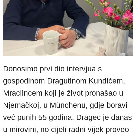
Donosimo prvi dio intervjua s
gospodinom Dragutinom Kundićem,
Mraclincem koji je život pronašao u
Njemačkoj, u Münchenu, gdje boravi
već punih 55 godina. Dragec je danas
u mirovini, no cijeli radni vijek proveo