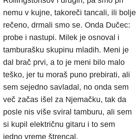
Rollingstonsov i drugih, pa smo pri
nemu v kujne, takoreči tancali, ili bolje
rečeno, drmali smo se. Onda Dučec:
probe i nastupi. Milek je osnoval i
tamburašku skupinu mladih. Meni je
dal brač prvi, a to je meni bilo malo
teško, jer tu moraš puno prebirati, ali
sem sejedno savladal, no onda sem
več začas išel za Njemačku, tak da
posle nis više sviral tamburu, ali sem
si kupil električnu gitaru i to sem
jedno vreme štrencal.