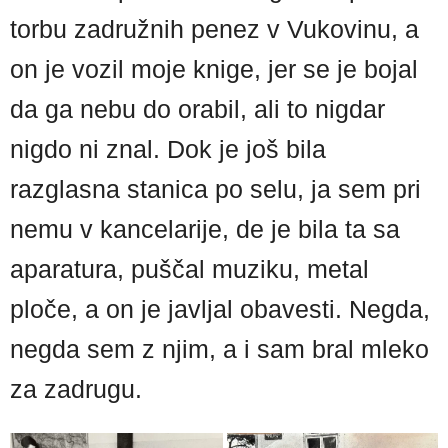
torbu zadružnih penez v Vukovinu, a
on je vozil moje knige, jer se je bojal
da ga nebu do orabil, ali to nigdar
nigdo ni znal. Dok je još bila
razglasna stanica po selu, ja sem pri
nemu v kancelarije, de je bila ta sa
aparatura, puščal muziku, metal
ploče, a on je javljal obavesti. Negda,
negda sem z njim, a i sam bral mleko
za zadrugu.