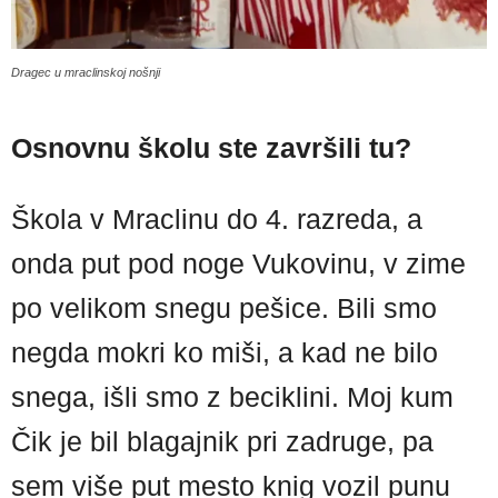
Dragec u mraclinskoj nošnji
Osnovnu školu ste završili tu?
Škola v Mraclinu do 4. razreda, a
onda put pod noge Vukovinu, v zime
po velikom snegu pešice. Bili smo
negda mokri ko miši, a kad ne bilo
snega, išli smo z beciklini. Moj kum
Čik je bil blagajnik pri zadruge, pa
sem više put mesto knig vozil punu