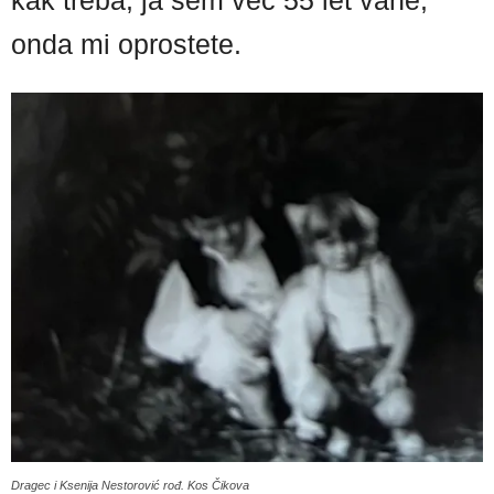
kak treba, ja sem več 55 let vane,
onda mi oprostete.
Dragec i Ksenija Nestorović rođ. Kos Čikova