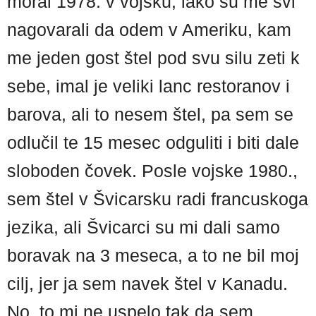
moral 1978. v vojsku, iako su me svi
nagovarali da odem v Ameriku, kam
me jeden gost štel pod svu silu zeti k
sebe, imal je veliki lanc restoranov i
barova, ali to nesem štel, pa sem se
odlučil te 15 mesec odguliti i biti dale
sloboden čovek. Posle vojske 1980.,
sem štel v Švicarsku radi francuskoga
jezika, ali Švicarci su mi dali samo
boravak na 3 meseca, a to ne bil moj
cilj, jer ja sem navek štel v Kanadu.
No, to mi ne uspelo tak da sem