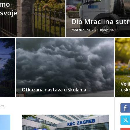
imo
 svoje
Dio Mraclina sut
mraclin. hr
-
23. lipnja 2026.
Veli
Otkazana nastava u školama
usk
esti