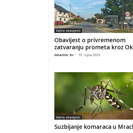
Važne obavijesti
Obavijest o privremenom
zatvaranju prometa kroz Ok
mraclin. hr
-
19. rujna 2025.
Važne obavijesti
Suzbijanje komaraca u Mrac