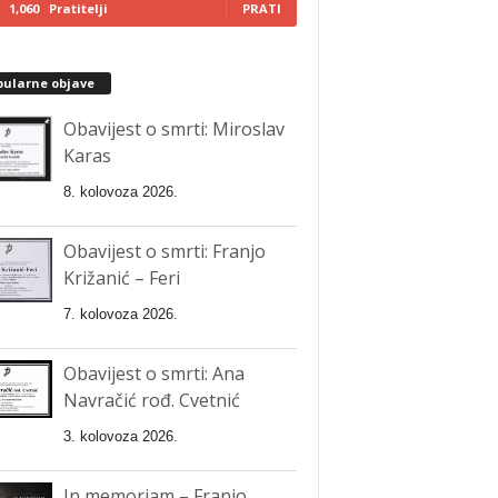
1,060
Pratitelji
PRATI
pularne objave
Obavijest o smrti: Miroslav
Karas
8. kolovoza 2026.
Obavijest o smrti: Franjo
Križanić – Feri
7. kolovoza 2026.
Obavijest o smrti: Ana
Navračić rođ. Cvetnić
3. kolovoza 2026.
In memoriam – Franjo