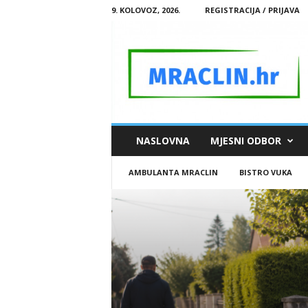
9. KOLOVOZ, 2026.
REGISTRACIJA / PRIJAVA
M
NASLOVNA
MJESNI ODBOR
R
A
AMBULANTA MRACLIN
BISTRO VUKA
C
L
I
N
.
H
R