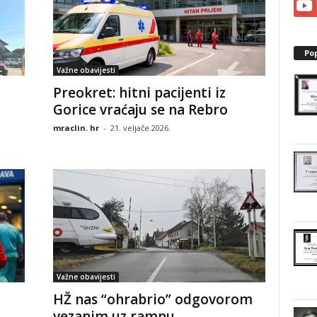
Po
Važne obavijesti
Preokret: hitni pacijenti iz
Gorice vraćaju se na Rebro
mraclin. hr
-
21. veljače 2026.
Važne obavijesti
HŽ nas “ohrabrio” odgovorom
vezanim uz rampu