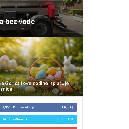
ra bez vode
ka Gorica i ove godine isplaćuje
rsnice
1,968
Obožavatelji
LAJKAJ
16
Sljedbenici
SLIJEDI