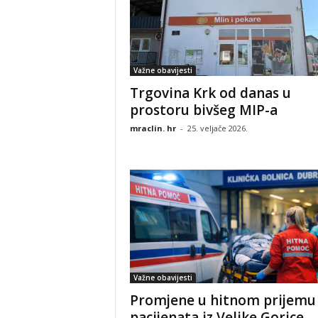
Važne obavijesti
Trgovina Krk od danas u
prostoru bivšeg MIP-a
mraclin. hr
-
25. veljače 2026.
Važne obavijesti
Promjene u hitnom prijemu
pacijenata iz Velike Gorice