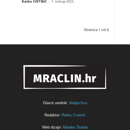
Ratko CVETNIĆ
-
1. svibnja 2025.
Stranica 1 od 6
Glavni urednik:
Matija Kos
Redaktor:
Ratko Cvetnić
Web dizajn:
Mladen Štuban