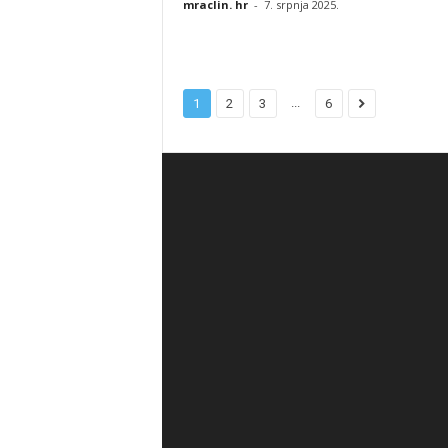
mraclin. hr
-
7. srpnja 2025.
...
1
2
3
6