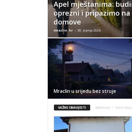
Apel mještanima: bud
oprezni i pripazimo na
domove
mraclin. hr
-
30. srpnja 2026.
Mraclin u srijedu bez struje
VAŽNE OBAVIJESTI
Naslovnica
Važne obavij