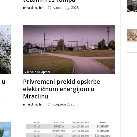
mraclin. hr
-
27. studenoga 2025.
Važne obavijesti
 u
Privremeni prekid opskrbe
električnom energijom u
Mraclinu
.
mraclin. hr
-
7. listopada 2025.