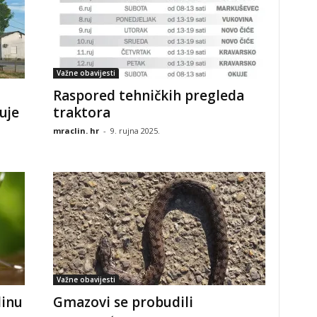
Važne obavijesti
Raspored tehničkih pregleda
uje
traktora
mraclin. hr
-
9. rujna 2025.
Važne obavijesti
linu
Gmazovi se probudili