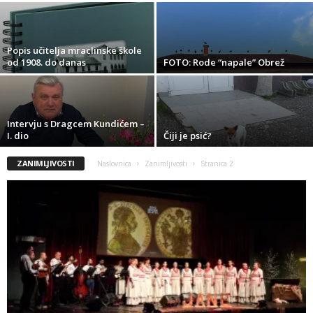
Popis učitelja mraclinske škole
od 1908. do danas
FOTO: Rode “napale” Obrež
Intervju s Dragcem Kundićem –
I. dio
Čiji je psić?
ZANIMLJIVOSTI
Naslovnica
Zanimljivosti
Stranica 2