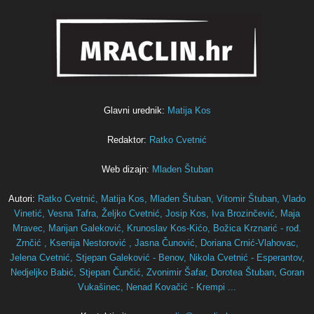
Glavni urednik:
Matija Kos
Redaktor:
Ratko Cvetnić
Web dizajn:
Mladen Štuban
Autori:
Ratko Cvetnić,
Matija Kos,
Mladen Štuban,
Vitomir Štuban,
Vlado
Vinetić,
Vesna Tafra,
Željko Cvetnić,
Josip Kos,
Iva Brozinčević,
Maja
Mravec,
Marijan Galeković,
Krunoslav Kos-Kićo,
Božica Krznarić - rođ.
Zrnčić ,
Ksenija Nestorović ,
Jasna Čunović,
Doriana Crnić-Vlahovac,
Jelena Cvetnić,
Stjepan Galeković - Benov,
Nikola Cvetnić - Esperantov,
Nedjeljko Babić,
Stjepan Čunčić,
Zvonimir Šafar,
Dorotea Štuban,
Goran
Vukašinec,
Nenad Kovačić - Krempi ...