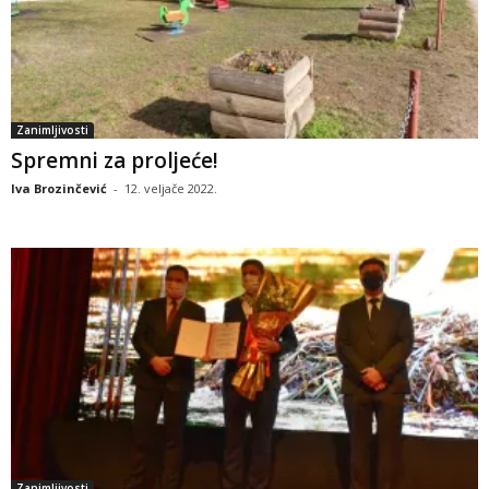
Zanimljivosti
Spremni za proljeće!
Iva Brozinčević
-
12. veljače 2022.
Zanimljivosti