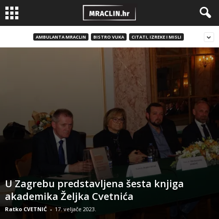
AMBULANTA MRACLIN
BISTRO VUKA
CITATI, IZREKE I MISLI
U Zagrebu predstavljena šesta knjiga
akademika Željka Cvetnića
Ratko CVETNIĆ
-
17. veljače 2023.