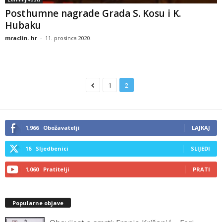
Posthumne nagrade Grada S. Kosu i K.
Hubaku
mraclin. hr
-
11. prosinca 2020.
1
2
1,966
Obožavatelji
LAJKAJ
16
Sljedbenici
SLIJEDI
1,060
Pratitelji
PRATI
Popularne objave