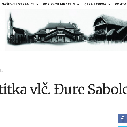
NAŠE WEB STRANICE
POSLOVNI MRACLIN
VJERA I CRKVA
KONTA
eka
titka vlč. Đure Sabol