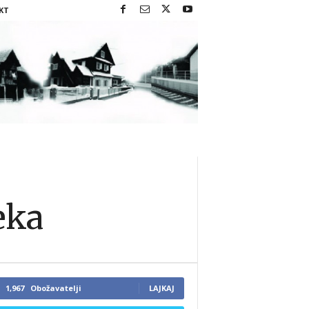
KT
eka
1,967
Obožavatelji
LAJKAJ