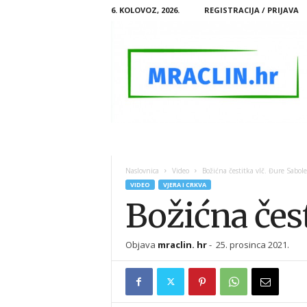
6. KOLOVOZ, 2026.
REGISTRACIJA / PRIJAVA
M
R
A
Naslovnica
Video
Božićna čestitka vlč. Đure Sabol
C
VIDEO
VJERA I CRKVA
L
Božićna čes
I
N
.
Objava
mraclin. hr
-
25. prosinca 2021.
H
R