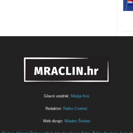
Glavni urednik:
Matija Kos
Redaktor:
Ratko Cvetnić
Web dizajn:
Mladen Štuban