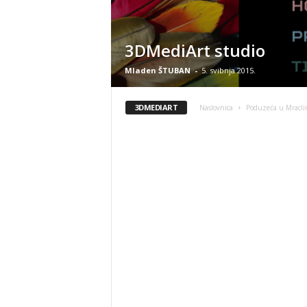
3DMediArt studio
Mladen ŠTUBAN
-
5. svibnja 2015.
3DMEDIART
Naslovnica
Poduzeća u Mracl