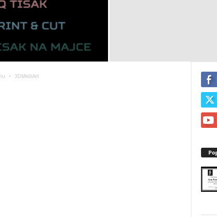
inu
3DMediArt
Po