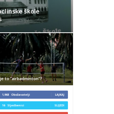
aclinske škole
s
je to “airbadminton”?
1,968
Obožavatelji
LAJKAJ
16
Sljedbenici
SLIJEDI