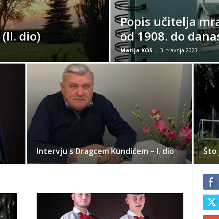
Popis učitelja mr
II. dio)
od 1908. do dana
Matija KOS
-
3. travnja 2023.
Intervju s Dragcem Kundićem – I. dio
Što 