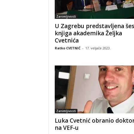
Zanimljivosti
U Zagrebu predstavljena še
knjiga akademika Željka
Cvetnića
Ratko CVETNIĆ
-
17. veljače 2023.
Zanimljivosti
Luka Cvetnić obranio dokto
na VEF-u