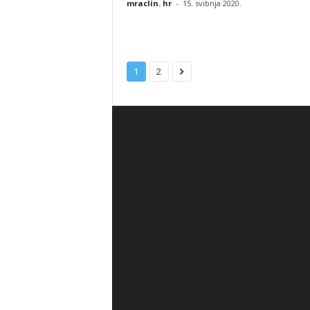
mraclin. hr
-
15. svibnja 2020.
1
2