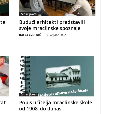
Zanimljivosti
sta
Budući arhitekti predstavili
svoje mraclinske spoznaje
Ratko CVETNIĆ
-
17. veljače 2022.
Zanimljivosti
rat
Popis učitelja mraclinske škole
od 1908. do danas