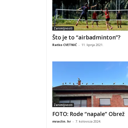
Zanimljivosti
Što je to “airbadminton”?
Ratko CVETNIĆ
-
11. lipnja 2021.
Zanimljivosti
FOTO: Rode “napale” Obrež
mraclin. hr
-
7. kolovoza 2024.