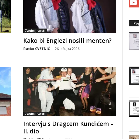
Po
Zanimljivosti
Kako bi Englezi nosili menten?
Ratko CVETNIĆ
-
26. ožujka 2026.
Zanimljivosti
Intervju s Dragcem Kundićem –
II. dio