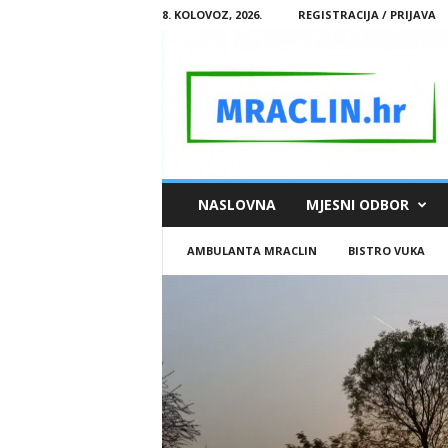
8. KOLOVOZ, 2026.
REGISTRACIJA / PRIJAVA
M
NASLOVNA
MJESNI ODBOR
R
A
AMBULANTA MRACLIN
BISTRO VUKA
C
L
I
N
.
H
R