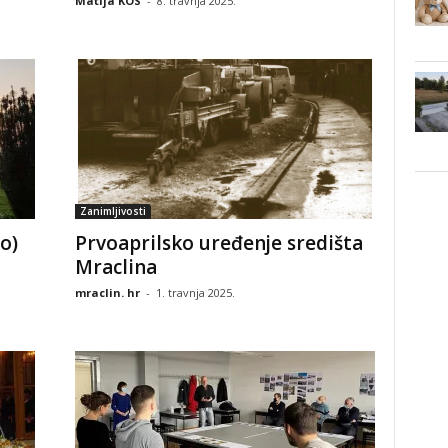
Matija KOS
-
8. travnja 2025.
Zanimljivosti
io)
Prvoaprilsko uređenje središta
Mraclina
mraclin. hr
-
1. travnja 2025.