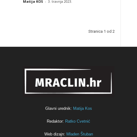
Matija KOS
-
3. travnja 2023.
Stranica 1 od 2
Glavni urednik:
Matija Kos
Redaktor:
Ratko Cvetnić
Web dizajn:
Mladen Štuban