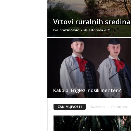
Vrtovi ruralnih sredina (
Iva Brozinčević
-
20. listopada 2021.
Kako bi Englezi nosili menten?
ZANIMLJIVOSTI
Naslovnica
Zanimljivosti