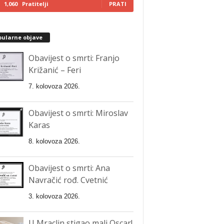
1,060
Pratitelji
PRATI
pularne objave
Obavijest o smrti: Franjo
Križanić – Feri
7. kolovoza 2026.
Obavijest o smrti: Miroslav
Karas
8. kolovoza 2026.
Obavijest o smrti: Ana
Navračić rođ. Cvetnić
3. kolovoza 2026.
U Mraclin stigao mali Oscar!