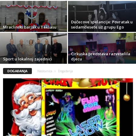
Dučecove spelancije: Povratak u
Mraclinski barjak u Teksasu
sedamdesete uz grupu Ego
Cirkuska predstava razveselila
Sport u lokalnoj zajednici
djecu
DOGAĐANJA
Naslovnica
Događanja