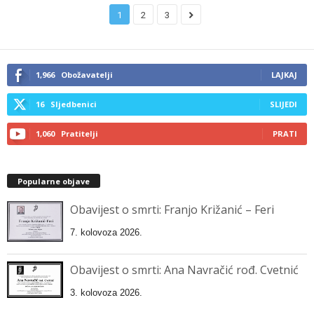
1
2
3
1,966
Obožavatelji
LAJKAJ
16
Sljedbenici
SLIJEDI
1,060
Pratitelji
PRATI
Popularne objave
Obavijest o smrti: Franjo Križanić – Feri
7. kolovoza 2026.
Obavijest o smrti: Ana Navračić rođ. Cvetnić
3. kolovoza 2026.