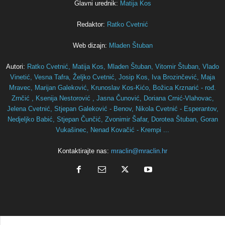
Glavni urednik:
Matija Kos
Redaktor:
Ratko Cvetnić
Web dizajn:
Mladen Štuban
Autori:
Ratko Cvetnić,
Matija Kos,
Mladen Štuban,
Vitomir Štuban,
Vlado
Vinetić,
Vesna Tafra,
Željko Cvetnić,
Josip Kos,
Iva Brozinčević,
Maja
Mravec,
Marijan Galeković,
Krunoslav Kos-Kićo,
Božica Krznarić - rođ.
Zrnčić ,
Ksenija Nestorović ,
Jasna Čunović,
Doriana Crnić-Vlahovac,
Jelena Cvetnić,
Stjepan Galeković - Benov,
Nikola Cvetnić - Esperantov,
Nedjeljko Babić,
Stjepan Čunčić,
Zvonimir Šafar,
Dorotea Štuban,
Goran
Vukašinec,
Nenad Kovačić - Krempi ...
Kontaktirajte nas:
mraclin@mraclin.hr