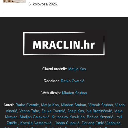
6. kolovoza 2026.
Glavni urednik:
Matija Kos
Redaktor:
Ratko Cvetnić
Web dizajn:
Mladen Štuban
Autori:
Ratko Cvetnić,
Matija Kos,
Mladen Štuban,
Vitomir Štuban,
Vlado
Vinetić,
Vesna Tafra,
Željko Cvetnić,
Josip Kos,
Iva Brozinčević,
Maja
Mravec,
Marijan Galeković,
Krunoslav Kos-Kićo,
Božica Krznarić - rođ.
Zrnčić ,
Ksenija Nestorović ,
Jasna Čunović,
Doriana Crnić-Vlahovac,