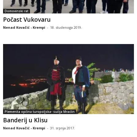
Domovinski rat
Počast Vukovaru
Nenad Kovačić - Krempi
-
18. studenoga 2019.
Plemenita opčina turopoljska- sučija Mraclin
Banderij u Klisu
Nenad Kovačić - Krempi
-
31. srpnja 2017.