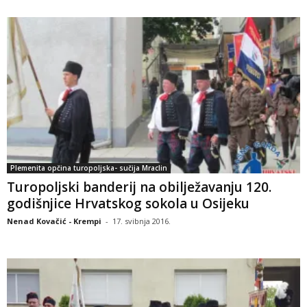
Plemenita opčina turopoljska- sučija Mraclin
Turopoljski banderij na obilježavanju 120.
godišnjice Hrvatskog sokola u Osijeku
Nenad Kovačić - Krempi
-
17. svibnja 2016.