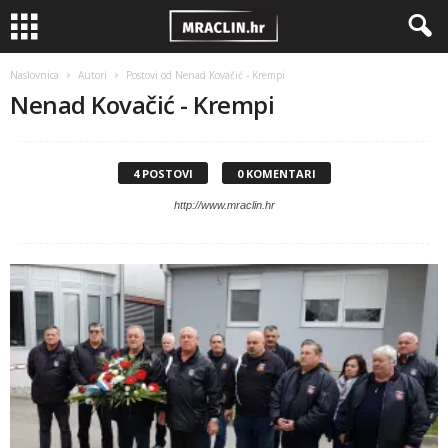
Naslovnica
Autori
Postovi od Nenad Kovačić - Krempi
Nenad Kovačić - Krempi
4 POSTOVI
0 KOMENTARI
http://www.mraclin.hr