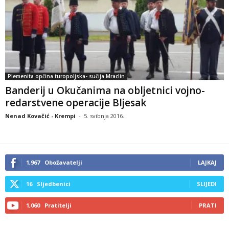
Plemenita opčina turopoljska- sučija Mraclin
Banderij u Okučanima na obljetnici vojno-
redarstvene operacije Bljesak
Nenad Kovačić - Krempi
-
5. svibnja 2016.
1,967
Obožavatelji
LAJKAJ
16
Sljedbenici
SLIJEDI
1,060
Pratitelji
PRATI