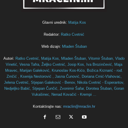
Glavni urednik:
Matija Kos
Redaktor:
Ratko Cvetnić
Web dizajn:
Mladen Štuban
Autori:
Ratko Cvetnić,
Matija Kos,
Mladen Štuban,
Vitomir Štuban,
Vlado
Vinetić,
Vesna Tafra,
Željko Cvetnić,
Josip Kos,
Iva Brozinčević,
Maja
Mravec,
Marijan Galeković,
Krunoslav Kos-Kićo,
Božica Krznarić - rođ.
Zrnčić ,
Ksenija Nestorović ,
Jasna Čunović,
Doriana Crnić-Vlahovac,
Jelena Cvetnić,
Stjepan Galeković - Benov,
Nikola Cvetnić - Esperantov,
Nedjeljko Babić,
Stjepan Čunčić,
Zvonimir Šafar,
Dorotea Štuban,
Goran
Vukašinec,
Nenad Kovačić - Krempi ...
Kontaktirajte nas:
mraclin@mraclin.hr