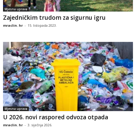
Mjesna uprava
Zajedničkim trudom za sigurnu igru
mraclin. hr
-
15. listopada 2023.
Mjesna uprava
U 2026. novi raspored odvoza otpada
mraclin. hr
-
3. siječnja 2026.