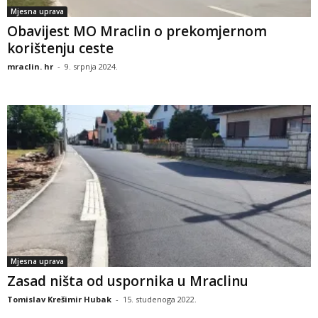
Mjesna uprava
Obavijest MO Mraclin o prekomjernom
korištenju ceste
mraclin. hr
-
9. srpnja 2024.
Mjesna uprava
Zasad ništa od uspornika u Mraclinu
Tomislav Krešimir Hubak
-
15. studenoga 2022.