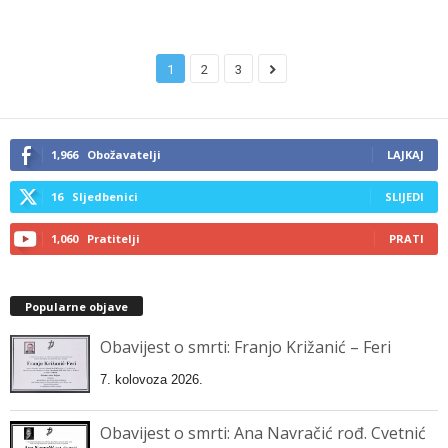
1
2
3
1,966
Obožavatelji
LAJKAJ
16
Sljedbenici
SLIJEDI
1,060
Pratitelji
PRATI
Popularne objave
Obavijest o smrti: Franjo Križanić – Feri
7. kolovoza 2026.
Obavijest o smrti: Ana Navračić rođ. Cvetnić