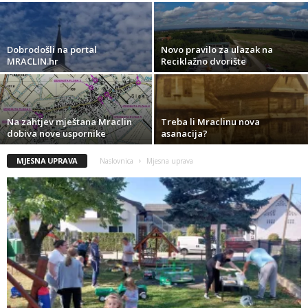
Dobrodošli na portal
Novo pravilo za ulazak na
MRACLIN.hr
Reciklažno dvorište
Na zahtjev mještana Mraclin
Treba li Mraclinu nova
dobiva nove uspornike
asanacija?
MJESNA UPRAVA
Naslovnica
Mjesna uprava