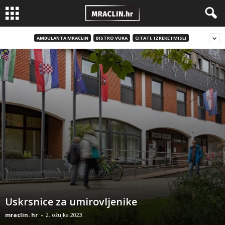
AMBULANTA MRACLIN
BISTRO VUKA
CITATI, IZREKE I MISLI
Uskrsnice za umirovljenike
mraclin. hr
-
2. ožujka 2023.