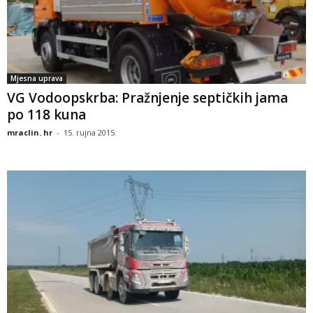
Mjesna uprava
VG Vodoopskrba: Pražnjenje septičkih jama
po 118 kuna
mraclin. hr
-
15. rujna 2015.