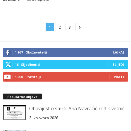
1
2
3
1,967
Obožavatelji
LAJKAJ
16
Sljedbenici
SLIJEDI
1,060
Pratitelji
PRATI
Popularne objave
Obavijest o smrti: Ana Navračić rođ. Cvetnić
3. kolovoza 2026.