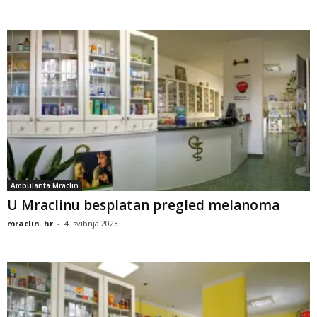
Ambulanta Mraclin
U Mraclinu besplatan pregled melanoma
mraclin. hr
-
4. svibnja 2023.