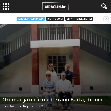
AMBULANTA MRACLIN
BISTRO VUKA
CITATI, IZREKE I MISLI
Ordinacija opće med. Frano Barta, dr.med.
mraclin. hr
-
16. prosinca 2015.