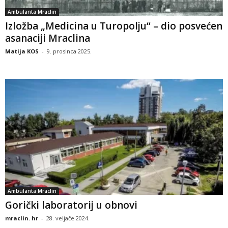
Ambulanta Mraclin
Izložba „Medicina u Turopolju“ – dio posvećen
asanaciji Mraclina
Matija KOS
-
9. prosinca 2025.
Ambulanta Mraclin
Gorički laboratorij u obnovi
mraclin. hr
-
28. veljače 2024.