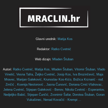
Glavni urednik:
Matija Kos
Redaktor:
Ratko Cvetnić
Web dizajn:
Mladen Štuban
Autori:
Ratko Cvetnić,
Matija Kos,
Mladen Štuban,
Vitomir Štuban,
Vlado
Vinetić,
Vesna Tafra,
Željko Cvetnić,
Josip Kos,
Iva Brozinčević,
Maja
Mravec,
Marijan Galeković,
Krunoslav Kos-Kićo,
Božica Krznarić - rođ.
Zrnčić ,
Ksenija Nestorović ,
Jasna Čunović,
Doriana Crnić-Vlahovac,
Jelena Cvetnić,
Stjepan Galeković - Benov,
Nikola Cvetnić - Esperantov,
Nedjeljko Babić,
Stjepan Čunčić,
Zvonimir Šafar,
Dorotea Štuban,
Goran
Vukašinec,
Nenad Kovačić - Krempi ...