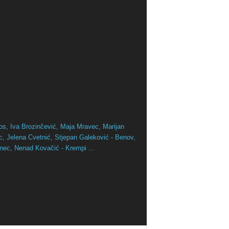
os,
Iva Brozinčević,
Maja Mravec,
Marijan
ac,
Jelena Cvetnić,
Stjepan Galeković - Benov,
inec,
Nenad Kovačić - Krempi ...