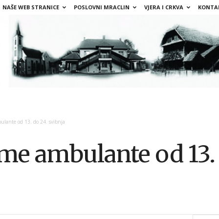
NAŠE WEB STRANICE
POSLOVNI MRACLIN
VJERA I CRKVA
KONTA
lante od 13. do 24. svibnja
me ambulante od 13. 