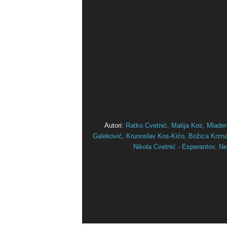
Autori:
Ratko Cvetnić,
Matija Kos,
Mlade
Galeković,
Krunoslav Kos-Kićo,
Božica Krznar
Nikola Cvetnić - Esperantov,
Ne