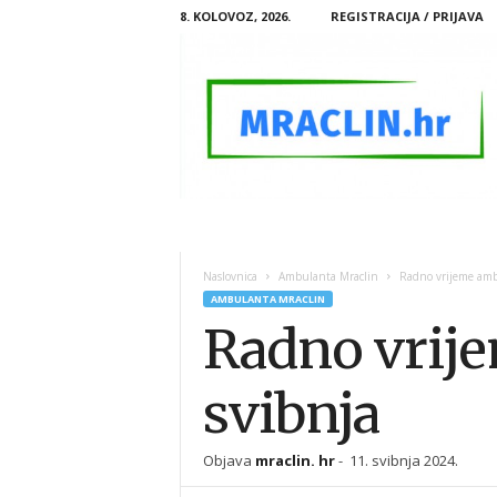
8. KOLOVOZ, 2026.
REGISTRACIJA / PRIJAVA
M
R
A
Naslovnica
Ambulanta Mraclin
Radno vrijeme ambu
C
AMBULANTA MRACLIN
L
Radno vrije
I
N
.
svibnja
H
R
Objava
mraclin. hr
-
11. svibnja 2024.