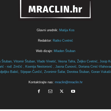
Glavni urednik:
Matija Kos
Redaktor:
Ratko Cvetnić
Web dizajn:
Mladen Štuban
n Štuban,
Vitomir Štuban,
Vlado Vinetić,
Vesna Tafra,
Željko Cvetnić,
Josip K
ić - rođ. Zrnčić ,
Ksenija Nestorović ,
Jasna Čunović,
Doriana Crnić-Vlahov
djeljko Babić,
Stjepan Čunčić,
Zvonimir Šafar,
Dorotea Štuban,
Goran Vukaš
Kontaktirajte nas:
mraclin@mraclin.hr