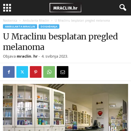
Naslovnica
Ambulanta Mraclin
U Mraclinu besplatan pregled melanoma
AMBULANTA MRACLIN
DOGAĐANJA
U Mraclinu besplatan pregled
melanoma
Objava
mraclin. hr
-
4. svibnja 2023.