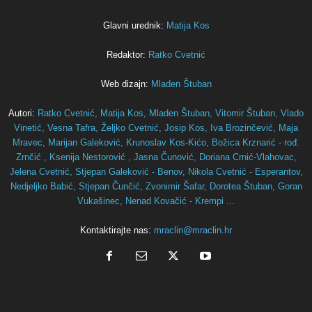
Glavni urednik:
Matija Kos
Redaktor:
Ratko Cvetnić
Web dizajn:
Mladen Štuban
Autori:
Ratko Cvetnić,
Matija Kos,
Mladen Štuban,
Vitomir Štuban,
Vlado
Vinetić,
Vesna Tafra,
Željko Cvetnić,
Josip Kos,
Iva Brozinčević,
Maja
Mravec,
Marijan Galeković,
Krunoslav Kos-Kićo,
Božica Krznarić - rođ.
Zrnčić ,
Ksenija Nestorović ,
Jasna Čunović,
Doriana Crnić-Vlahovac,
Jelena Cvetnić,
Stjepan Galeković - Benov,
Nikola Cvetnić - Esperantov,
Nedjeljko Babić,
Stjepan Čunčić,
Zvonimir Šafar,
Dorotea Štuban,
Goran
Vukašinec,
Nenad Kovačić - Krempi ...
Kontaktirajte nas:
mraclin@mraclin.hr