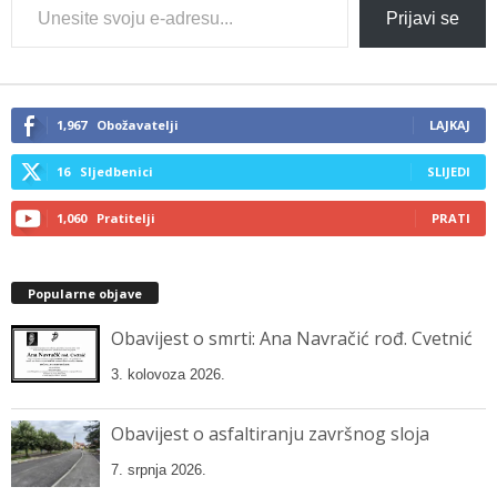
Type
Prijavi se
your
email…
1,967
Obožavatelji
LAJKAJ
16
Sljedbenici
SLIJEDI
1,060
Pratitelji
PRATI
Popularne objave
Obavijest o smrti: Ana Navračić rođ. Cvetnić
3. kolovoza 2026.
Obavijest o asfaltiranju završnog sloja
7. srpnja 2026.