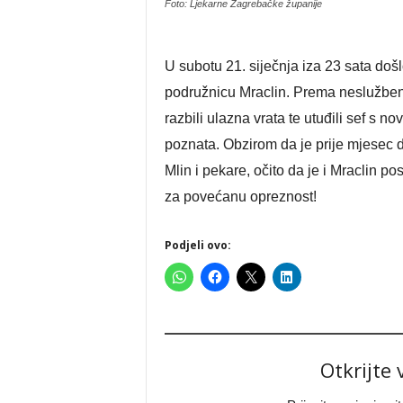
Foto: Ljekarne Zagrebačke županije
U subotu 21. siječnja iza 23 sata doš
podružnicu Mraclin. Prema neslužbeni
razbili ulazna vrata te utuđili sef s n
poznata. Obzirom da je prije mjesec 
Mlin i pekare, očito da je i Mraclin p
za povećanu opreznost!
Podjeli ovo:
Otkrijte