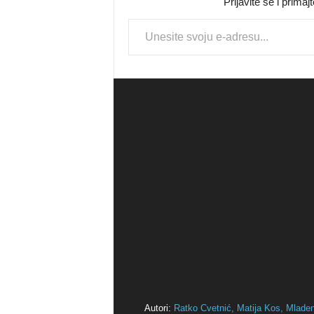
Prijavite se i prima
Type your email…
Autori:
Ratko Cvetnić,
Matija Kos,
Mlade