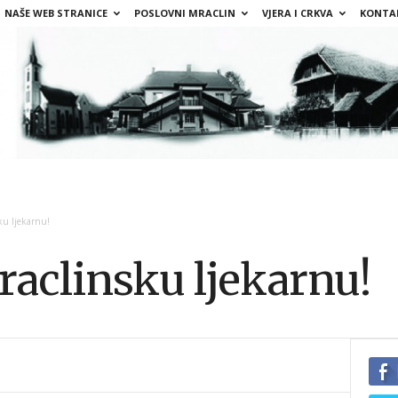
NAŠE WEB STRANICE
POSLOVNI MRACLIN
VJERA I CRKVA
KONTA
ku ljekarnu!
raclinsku ljekarnu!