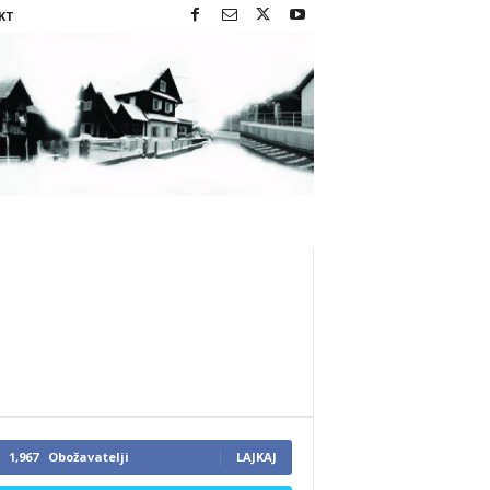
KT
1,967
Obožavatelji
LAJKAJ