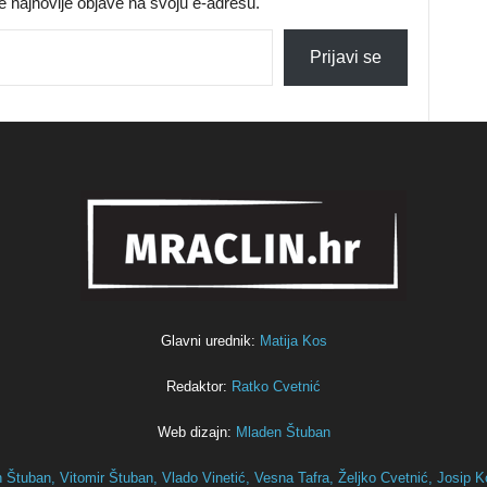
jte najnovije objave na svoju e-adresu.
Prijavi se
Glavni urednik:
Matija Kos
Redaktor:
Ratko Cvetnić
Web dizajn:
Mladen Štuban
n Štuban,
Vitomir Štuban,
Vlado Vinetić,
Vesna Tafra,
Željko Cvetnić,
Josip K