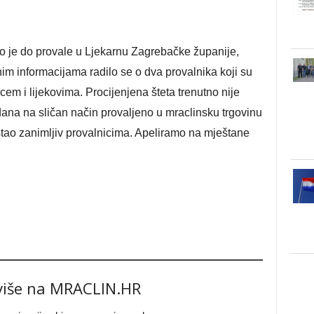
lo je do provale u Ljekarnu Zagrebačke županije,
m informacijama radilo se o dva provalnika koji su
ovcem i lijekovima. Procijenjena šteta trenutno nije
dana na sličan način provaljeno u mraclinsku trgovinu
ostao zanimljiv provalnicima. Apeliramo na mještane
 više na MRACLIN.HR