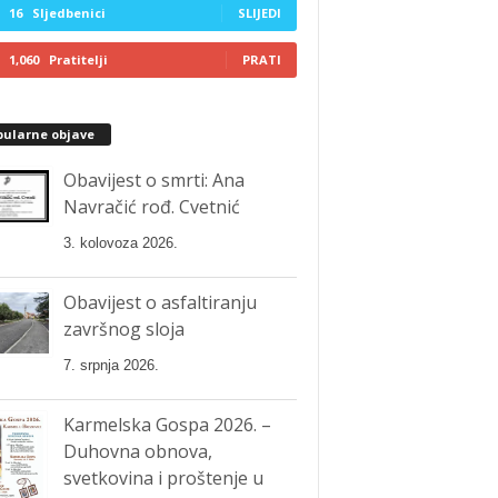
16
Sljedbenici
SLIJEDI
1,060
Pratitelji
PRATI
pularne objave
Obavijest o smrti: Ana
Navračić rođ. Cvetnić
3. kolovoza 2026.
Obavijest o asfaltiranju
završnog sloja
7. srpnja 2026.
Karmelska Gospa 2026. –
Duhovna obnova,
svetkovina i proštenje u