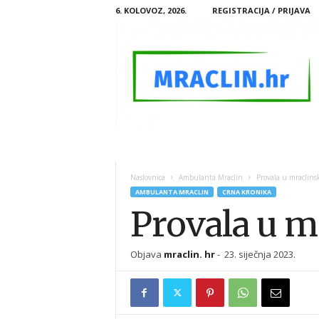
6. KOLOVOZ, 2026.
REGISTRACIJA / PRIJAVA
M
R
A
Naslovnica
Ambulanta Mraclin
Provala u mraclins
C
AMBULANTA MRACLIN
CRNA KRONIKA
L
Provala u m
I
N
.
Objava
mraclin. hr
-
23. siječnja 2023.
H
R