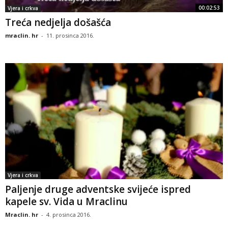
00:02:53
Vjera i crkva
Treća nedjelja došašća
mraclin. hr
-
11. prosinca 2016.
Vjera i crkva
Paljenje druge adventske svijeće ispred
kapele sv. Vida u Mraclinu
Mraclin. hr
-
4. prosinca 2016.