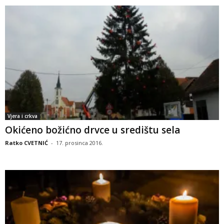
Vjera i crkva
Okićeno božićno drvce u središtu sela
Ratko CVETNIĆ
-
17. prosinca 2016.