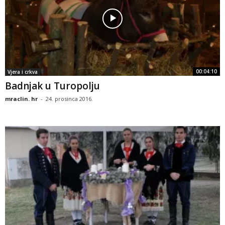
00:04:10
Vjera i crkva
Badnjak u Turopolju
mraclin. hr
-
24. prosinca 2016.