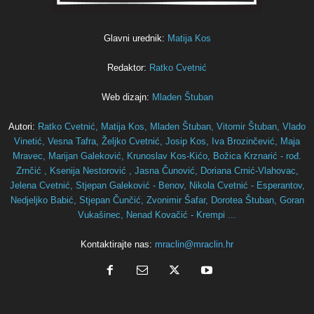
Glavni urednik:
Matija Kos
Redaktor:
Ratko Cvetnić
Web dizajn:
Mladen Štuban
Autori:
Ratko Cvetnić,
Matija Kos,
Mladen Štuban,
Vitomir Štuban,
Vlado
Vinetić,
Vesna Tafra,
Željko Cvetnić,
Josip Kos,
Iva Brozinčević,
Maja
Mravec,
Marijan Galeković,
Krunoslav Kos-Kićo,
Božica Krznarić - rođ.
Zrnčić ,
Ksenija Nestorović ,
Jasna Čunović,
Doriana Crnić-Vlahovac,
Jelena Cvetnić,
Stjepan Galeković - Benov,
Nikola Cvetnić - Esperantov,
Nedjeljko Babić,
Stjepan Čunčić,
Zvonimir Šafar,
Dorotea Štuban,
Goran
Vukašinec,
Nenad Kovačić - Krempi ...
Kontaktirajte nas:
mraclin@mraclin.hr