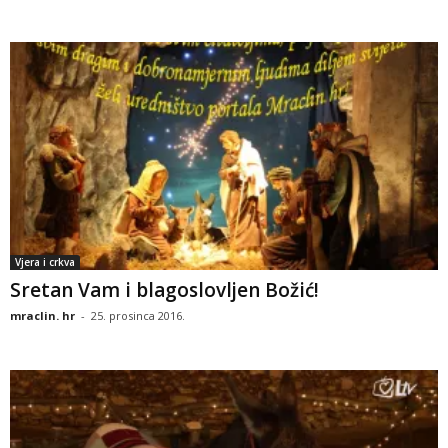
Vjera i crkva
Sretan Vam i blagoslovljen Božić!
mraclin. hr
-
25. prosinca 2016.