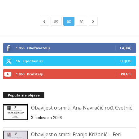
59
60
61
1,966
Obožavatelji
LAJKAJ
16
Sljedbenici
SLIJEDI
1,060
Pratitelji
PRATI
Popularne objave
Obavijest o smrti: Ana Navračić rođ. Cvetnić
3. kolovoza 2026.
Obavijest o smrti: Franjo Križanić – Feri