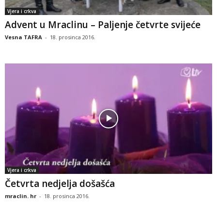
Vjera i crkva
Advent u Mraclinu – Paljenje četvrte svijeće
Vesna TAFRA
-
18. prosinca 2016.
Vjera i crkva
Četvrta nedjelja došašća
mraclin. hr
-
18. prosinca 2016.