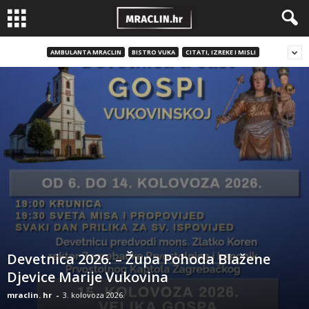
AMBULANTA MRACLIN
BISTRO VUKA
CITATI, IZREKE I MISLI
Devetnica 2026. – Župa Pohoda Blažene
Djevice Marije Vukovina
mraclin. hr
-
3. kolovoza 2026.