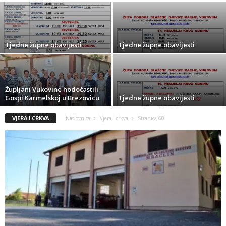
Tjedne župne obavijesti
Tjedne župne obavijesti
Župljani Vukovine hodočastili
Gospi Karmelskoj u Brezovicu
Tjedne župne obavijesti
VJERA I CRKVA
Naslovnica
Vjera i crkva
Stranica 60