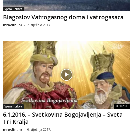
Vjera i crkva
Blagoslov Vatrogasnog doma i vatrogasaca
mraclin. hr
-
7. siječnja 2017.
00:02:09
Vjera i crkva
6.1.2016. – Svetkovina Bogojavljenja – Sveta
Tri Kralja
mraclin. hr
-
6. siječnja 2017.