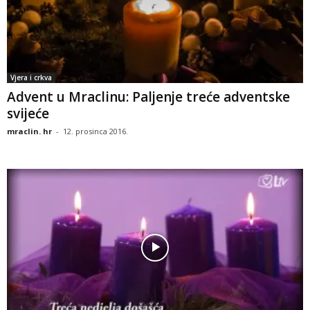
Vjera i crkva
Advent u Mraclinu: Paljenje treće adventske
svijeće
mraclin. hr
-
12. prosinca 2016.