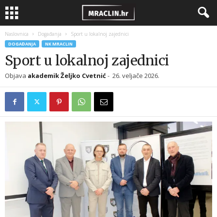
Naslovnica
Događanja
Sport u lokalnoj zajednici
DOGAĐANJA
NK MRACLIN
Sport u lokalnoj zajednici
Objava
akademik Željko Cvetnić
-
26. veljače 2026.