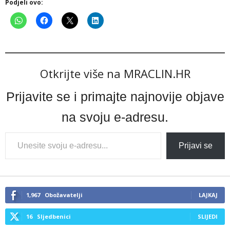
Podjeli ovo:
Otkrijte više na MRACLIN.HR
Prijavite se i primajte najnovije objave
na svoju e-adresu.
Type
Prijavi se
your
email…
1,967
Obožavatelji
LAJKAJ
16
Sljedbenici
SLIJEDI