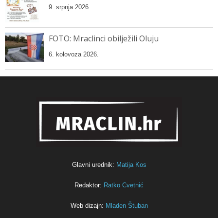
9. srpnja 2026.
FOTO: Mraclinci obilježili Oluju
6. kolovoza 2026.
Glavni urednik:
Matija Kos
Redaktor:
Ratko Cvetnić
Web dizajn:
Mladen Štuban