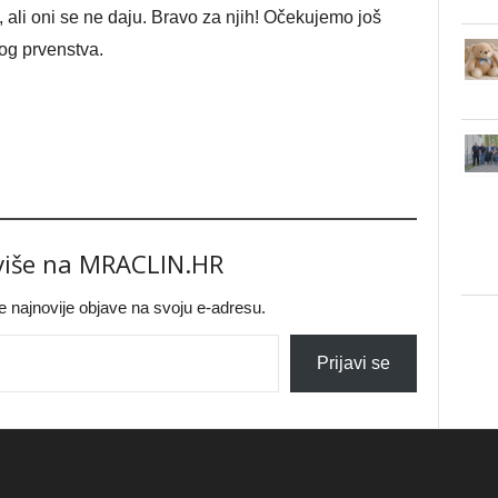
o, ali oni se ne daju. Bravo za njih! Očekujemo još
og prvenstva.
 više na MRACLIN.HR
jte najnovije objave na svoju e-adresu.
Prijavi se