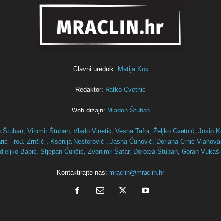
Glavni urednik:
Matija Kos
Redaktor:
Ratko Cvetnić
Web dizajn:
Mladen Štuban
n Štuban,
Vitomir Štuban,
Vlado Vinetić,
Vesna Tafra,
Željko Cvetnić,
Josip K
ić - rođ. Zrnčić ,
Ksenija Nestorović ,
Jasna Čunović,
Doriana Crnić-Vlahov
djeljko Babić,
Stjepan Čunčić,
Zvonimir Šafar,
Dorotea Štuban,
Goran Vukaš
Kontaktirajte nas:
mraclin@mraclin.hr