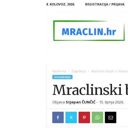
8. KOLOVOZ, 2026.
REGISTRACIJA / PRIJAVA
M
R
A
Naslovnica
Događanja
Mraclinski barjak u Teksasu
C
DOGAĐANJA
L
Mraclinski 
I
N
.
Objava
Stjepan ČUNČIĆ
-
15. lipnja 2026.
H
R