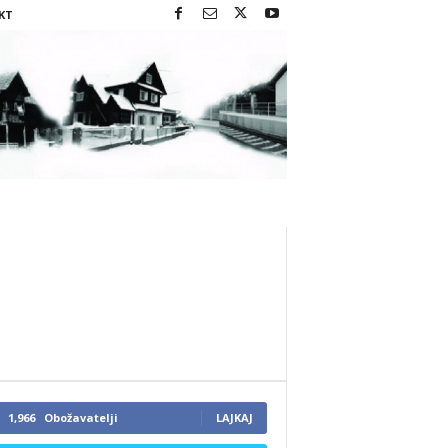
KT
1,966
Obožavatelji
LAJKAJ