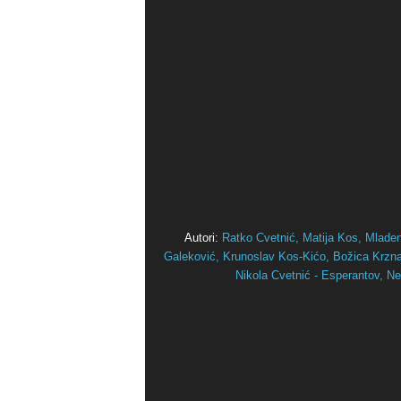
Autori:
Ratko Cvetnić,
Matija Kos,
Mlade
Galeković,
Krunoslav Kos-Kićo,
Božica Krznar
Nikola Cvetnić - Esperantov,
Ne