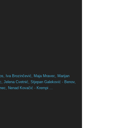
os,
Iva Brozinčević,
Maja Mravec,
Marijan
ac,
Jelena Cvetnić,
Stjepan Galeković - Benov,
inec,
Nenad Kovačić - Krempi ...