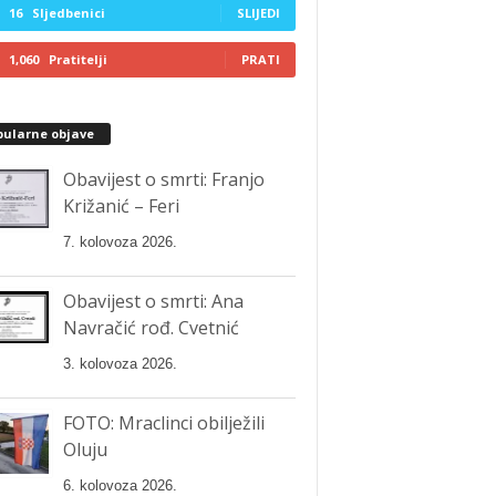
16
Sljedbenici
SLIJEDI
1,060
Pratitelji
PRATI
pularne objave
Obavijest o smrti: Franjo
Križanić – Feri
7. kolovoza 2026.
Obavijest o smrti: Ana
Navračić rođ. Cvetnić
3. kolovoza 2026.
FOTO: Mraclinci obilježili
Oluju
6. kolovoza 2026.