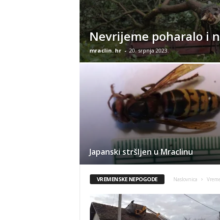
Nevrijeme poharalo i n
mraclin. hr
-
20. srpnja 2023.
Japanski stršljen u Mraclinu
VREMENSKE NEPOGODE
Naslovnica
Vrem