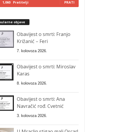
1,060
Pratitelji
PRATI
pularne objave
Obavijest o smrti: Franjo
Križanić – Feri
7. kolovoza 2026.
Obavijest o smrti: Miroslav
Karas
8. kolovoza 2026.
Obavijest o smrti: Ana
Navračić rođ. Cvetnić
3. kolovoza 2026.
U Mraclin stigao mali Oscar!