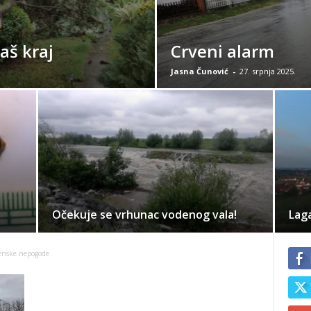
aš kraj
Crveni alarm
Jasna Čunović
-
27. srpnja 2025.
Očekuje se vrhunac vodenog vala!
Laga
enske nepogode