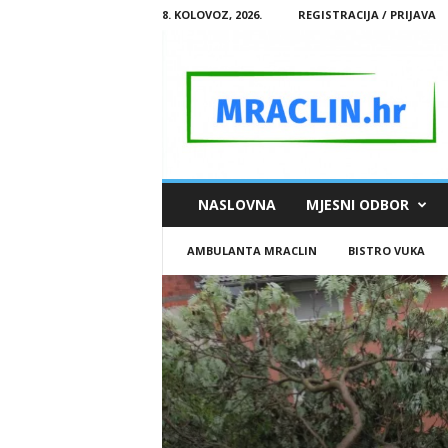
8. KOLOVOZ, 2026.
REGISTRACIJA / PRIJAVA
M
NASLOVNA
MJESNI ODBOR
R
A
AMBULANTA MRACLIN
BISTRO VUKA
C
L
I
N
.
H
R