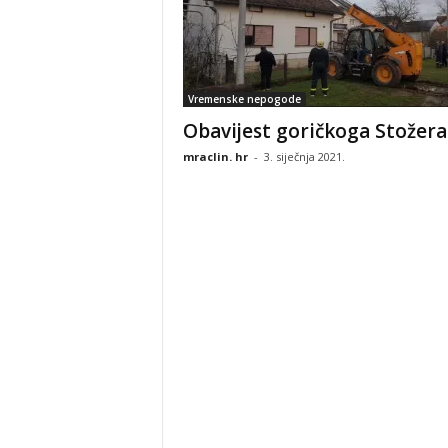
Vremenske nepogode
Obavijest goričkoga Stožera
mraclin. hr
-
3. siječnja 2021.