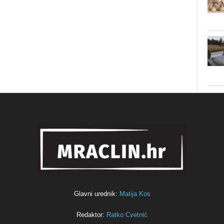
Glavni urednik:
Matija Kos
Redaktor:
Ratko Cvetnić