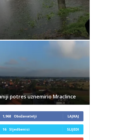
niji potres uznemirio Mraclince
1,968
Obožavatelji
LAJKAJ
16
Sljedbenici
SLIJEDI