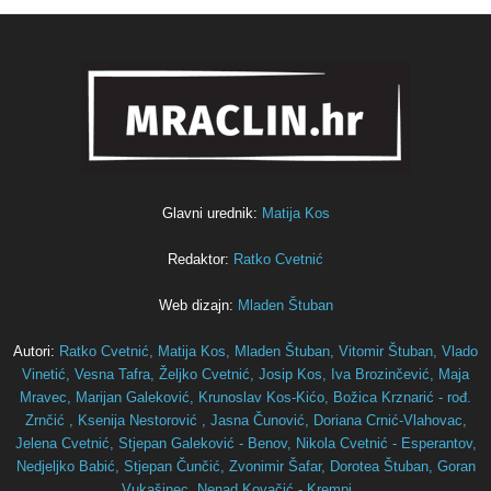
Glavni urednik:
Matija Kos
Redaktor:
Ratko Cvetnić
Web dizajn:
Mladen Štuban
Autori:
Ratko Cvetnić,
Matija Kos,
Mladen Štuban,
Vitomir Štuban,
Vlado
Vinetić,
Vesna Tafra,
Željko Cvetnić,
Josip Kos,
Iva Brozinčević,
Maja
Mravec,
Marijan Galeković,
Krunoslav Kos-Kićo,
Božica Krznarić - rođ.
Zrnčić ,
Ksenija Nestorović ,
Jasna Čunović,
Doriana Crnić-Vlahovac,
Jelena Cvetnić,
Stjepan Galeković - Benov,
Nikola Cvetnić - Esperantov,
Nedjeljko Babić,
Stjepan Čunčić,
Zvonimir Šafar,
Dorotea Štuban,
Goran
Vukašinec,
Nenad Kovačić - Krempi ...