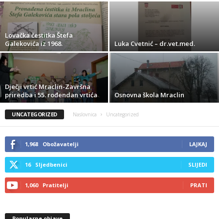
Lovačka čestitka Štefa
Galekovića iz 1968.
Luka Cvetnić – dr.vet.med.
Dječji vrtić Mraclin-Završna
priredba i 55. rođendan vrtića
Osnovna škola Mraclin
UNCATEGORIZED
Naslovnica
Uncategorized
1,968
Obožavatelji
LAJKAJ
16
Sljedbenici
SLIJEDI
1,060
Pratitelji
PRATI
Popularne objave