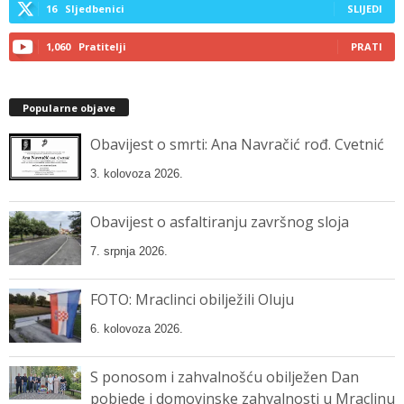
16
Sljedbenici
SLIJEDI
1,060
Pratitelji
PRATI
Popularne objave
Obavijest o smrti: Ana Navračić rođ. Cvetnić
3. kolovoza 2026.
Obavijest o asfaltiranju završnog sloja
7. srpnja 2026.
FOTO: Mraclinci obilježili Oluju
6. kolovoza 2026.
S ponosom i zahvalnošću obilježen Dan
pobjede i domovinske zahvalnosti u Mraclinu