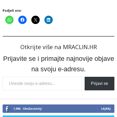
Podjeli ovo:
Otkrijte više na MRACLIN.HR
Prijavite se i primajte najnovije objave
na svoju e-adresu.
Type
Prijavi se
your
email…
1,966
Obožavatelji
LAJKAJ