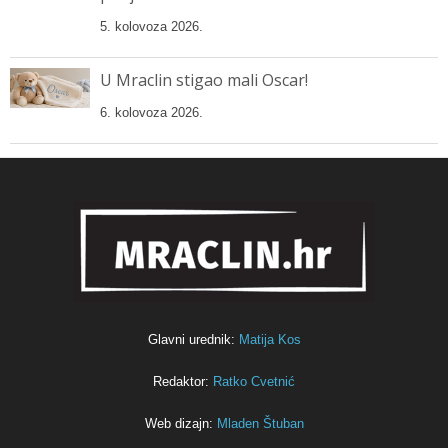
5. kolovoza 2026.
U Mraclin stigao mali Oscar!
6. kolovoza 2026.
Glavni urednik:
Matija Kos
Redaktor:
Ratko Cvetnić
Web dizajn:
Mladen Štuban