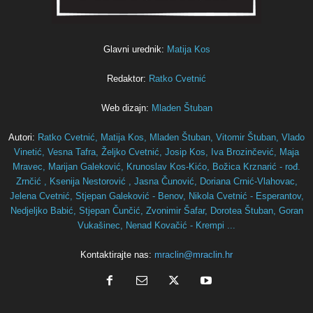
Glavni urednik:
Matija Kos
Redaktor:
Ratko Cvetnić
Web dizajn:
Mladen Štuban
Autori:
Ratko Cvetnić,
Matija Kos,
Mladen Štuban,
Vitomir Štuban,
Vlado
Vinetić,
Vesna Tafra,
Željko Cvetnić,
Josip Kos,
Iva Brozinčević,
Maja
Mravec,
Marijan Galeković,
Krunoslav Kos-Kićo,
Božica Krznarić - rođ.
Zrnčić ,
Ksenija Nestorović ,
Jasna Čunović,
Doriana Crnić-Vlahovac,
Jelena Cvetnić,
Stjepan Galeković - Benov,
Nikola Cvetnić - Esperantov,
Nedjeljko Babić,
Stjepan Čunčić,
Zvonimir Šafar,
Dorotea Štuban,
Goran
Vukašinec,
Nenad Kovačić - Krempi ...
Kontaktirajte nas:
mraclin@mraclin.hr