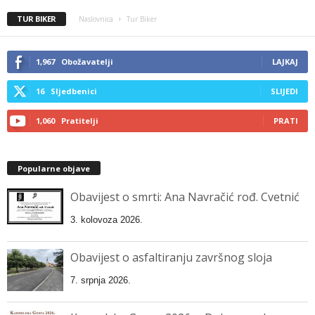
TUR BIKER
Naslovnica
Tur Biker
1,967
Obožavatelji
LAJKAJ
16
Sljedbenici
SLIJEDI
1,060
Pratitelji
PRATI
Popularne objave
Obavijest o smrti: Ana Navračić rođ. Cvetnić
3. kolovoza 2026.
Obavijest o asfaltiranju završnog sloja
7. srpnja 2026.