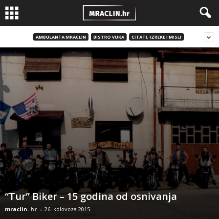
AMBULANTA MRACLIN
BISTRO VUKA
CITATI, IZREKE I MISLI
“Tur” Biker – 15 godina od osnivanja
mraclin. hr
-
26. kolovoza 2015.