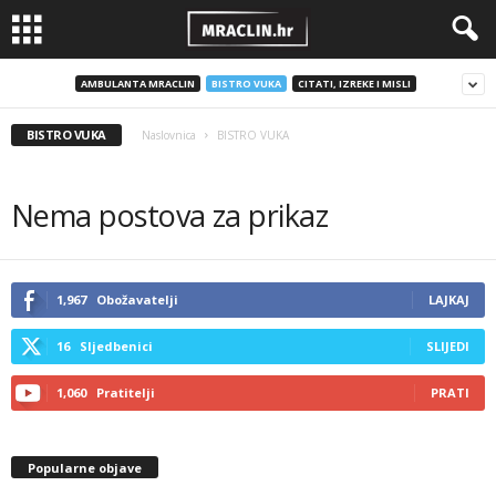
AMBULANTA MRACLIN
BISTRO VUKA
CITATI, IZREKE I MISLI
BISTRO VUKA
Naslovnica
BISTRO VUKA
Nema postova za prikaz
1,967
Obožavatelji
LAJKAJ
16
Sljedbenici
SLIJEDI
1,060
Pratitelji
PRATI
Popularne objave