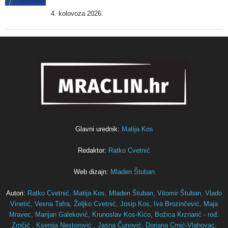
4. kolovoza 2026.
Glavni urednik:
Matija Kos
Redaktor:
Ratko Cvetnić
Web dizajn:
Mladen Štuban
Autori:
Ratko Cvetnić,
Matija Kos,
Mladen Štuban,
Vitomir Štuban,
Vlado
Vinetić,
Vesna Tafra,
Željko Cvetnić,
Josip Kos,
Iva Brozinčević,
Maja
Mravec,
Marijan Galeković,
Krunoslav Kos-Kićo,
Božica Krznarić - rođ.
Zrnčić ,
Ksenija Nestorović ,
Jasna Čunović,
Doriana Crnić-Vlahovac,