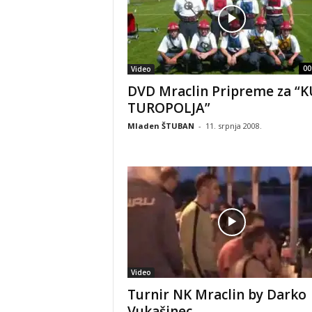
00
Video
DVD Mraclin Pripreme za “
TUROPOLJA”
Mladen ŠTUBAN
-
11. srpnja 2008.
Video
Turnir NK Mraclin by Darko
Vukašinec