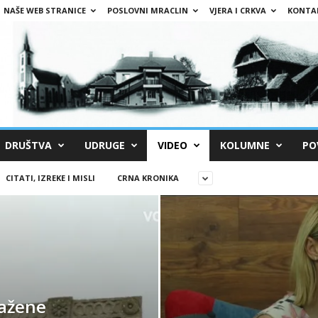
NAŠE WEB STRANICE
POSLOVNI MRACLIN
VJERA I CRKVA
KONTA
DRUŠTVA
UDRUGE
VIDEO
KOLUMNE
PO
CITATI, IZREKE I MISLI
CRNA KRONIKA
lažene