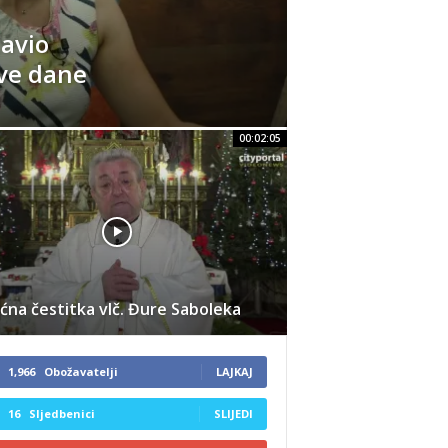
tavio
ve dane
00:02:05
ćna čestitka vlč. Đure Saboleka
1,966
Obožavatelji
LAJKAJ
16
Sljedbenici
SLIJEDI