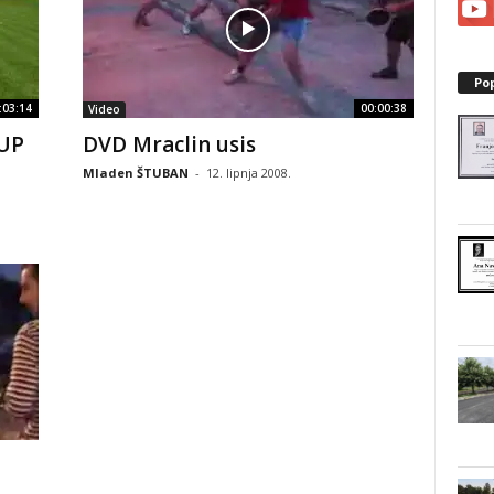
Po
:03:14
00:00:38
Video
KUP
DVD Mraclin usis
Mladen ŠTUBAN
-
12. lipnja 2008.