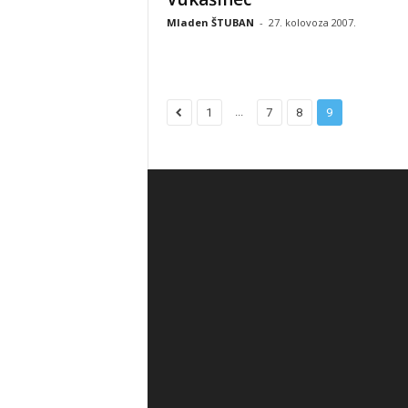
Mladen ŠTUBAN
-
27. kolovoza 2007.
...
1
7
8
9