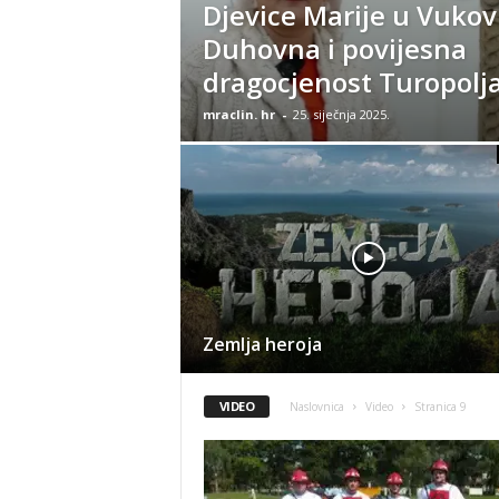
Djevice Marije u Vukovi
Duhovna i povijesna
dragocjenost Turopolj
mraclin. hr
-
25. siječnja 2025.
Zemlja heroja
VIDEO
Naslovnica
Video
Stranica 9