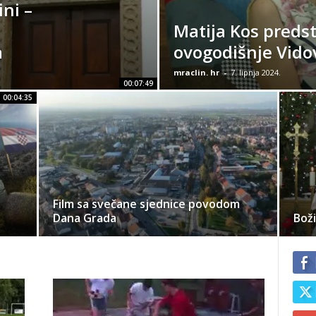
ni –
Matija Kos preds
a
ovogodišnje Vido
mraclin. hr
-
7. lipnja 2024.
00:07:49
00:04:35
Film sa svečane sjednice povodom
Dana Grada
Boži