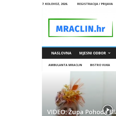
7. KOLOVOZ, 2026.
REGISTRACIJA / PRIJAVA
M
NASLOVNA
MJESNI ODBOR
R
A
AMBULANTA MRACLIN
BISTRO VUKA
C
L
I
N
.
H
R
VIDEO: Župa Pohoda B