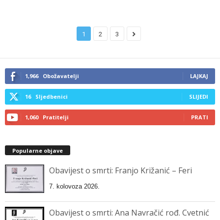
1
2
3
1,966
Obožavatelji
LAJKAJ
16
Sljedbenici
SLIJEDI
1,060
Pratitelji
PRATI
Popularne objave
Obavijest o smrti: Franjo Križanić – Feri
7. kolovoza 2026.
Obavijest o smrti: Ana Navračić rođ. Cvetnić