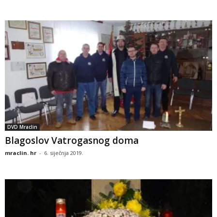
DVD Mraclin
Blagoslov Vatrogasnog doma
mraclin. hr
-
6. siječnja 2019.