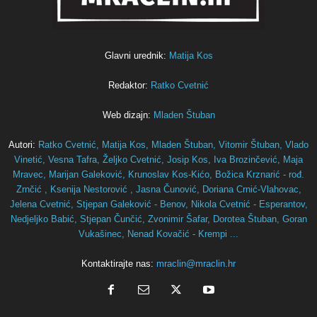
Glavni urednik:
Matija Kos
Redaktor:
Ratko Cvetnić
Web dizajn:
Mladen Štuban
Autori:
Ratko Cvetnić,
Matija Kos,
Mladen Štuban,
Vitomir Štuban,
Vlado
Vinetić,
Vesna Tafra,
Željko Cvetnić,
Josip Kos,
Iva Brozinčević,
Maja
Mravec,
Marijan Galeković,
Krunoslav Kos-Kićo,
Božica Krznarić - rođ.
Zrnčić ,
Ksenija Nestorović ,
Jasna Čunović,
Doriana Crnić-Vlahovac,
Jelena Cvetnić,
Stjepan Galeković - Benov,
Nikola Cvetnić - Esperantov,
Nedjeljko Babić,
Stjepan Čunčić,
Zvonimir Šafar,
Dorotea Štuban,
Goran
Vukašinec,
Nenad Kovačić - Krempi ...
Kontaktirajte nas:
mraclin@mraclin.hr