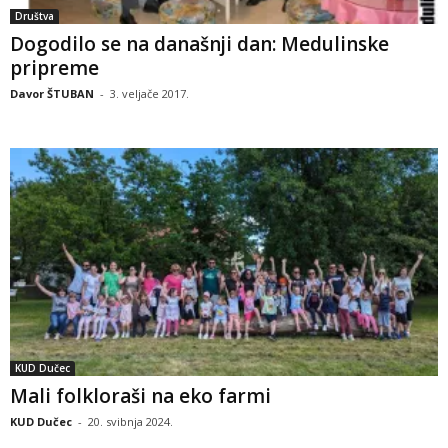
Društva
Dogodilo se na današnji dan: Medulinske
pripreme
Davor ŠTUBAN
-
3. veljače 2017.
KUD Dučec
Mali folkloraši na eko farmi
KUD Dučec
-
20. svibnja 2024.