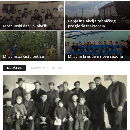
Uspješna akcija tehničkog
Mraclinski đaci „vlakaši“
pregleda traktora￼
Mraclin za čistu peticu
Mraclin krenuo u novu sezonu
DRUŠTVA
Naslovnica
Društva