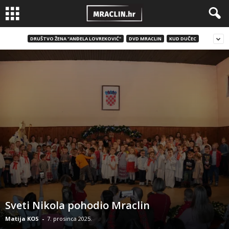
DRUŠTVO ŽENA "ANĐELA LOVREKOVIĆ"
DVD MRACLIN
KUD DUČEC
Sveti Nikola pohodio Mraclin
Matija KOS
-
7. prosinca 2025.