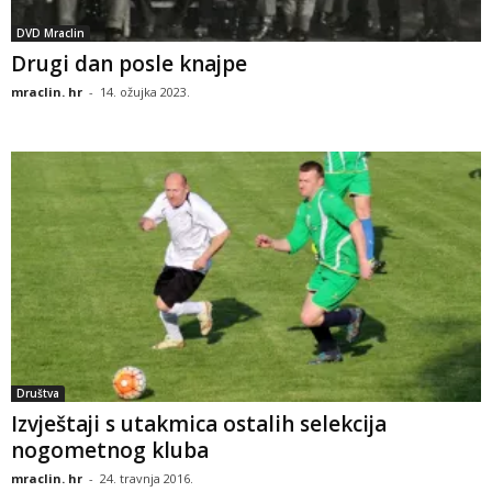
DVD Mraclin
Drugi dan posle knajpe
mraclin. hr
-
14. ožujka 2023.
Društva
Izvještaji s utakmica ostalih selekcija
nogometnog kluba
mraclin. hr
-
24. travnja 2016.