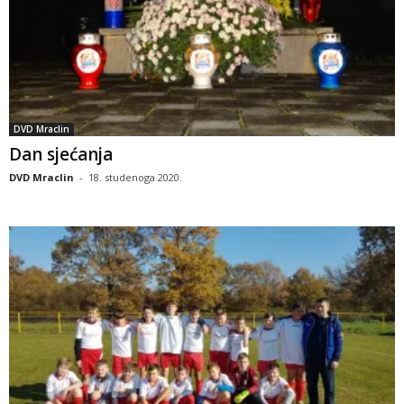
DVD Mraclin
Dan sjećanja
DVD Mraclin
-
18. studenoga 2020.