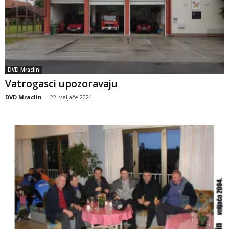
DVD Mraclin
Vatrogasci upozoravaju
DVD Mraclin
-
22. veljače 2024.