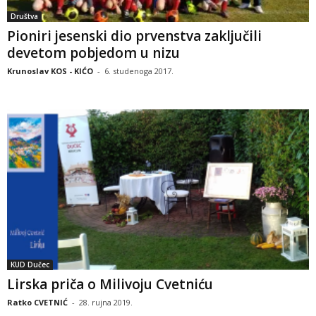
Društva
Pioniri jesenski dio prvenstva zaključili
devetom pobjedom u nizu
Krunoslav KOS - KIĆO
-
6. studenoga 2017.
KUD Dučec
Lirska priča o Milivoju Cvetniću
Ratko CVETNIĆ
-
28. rujna 2019.