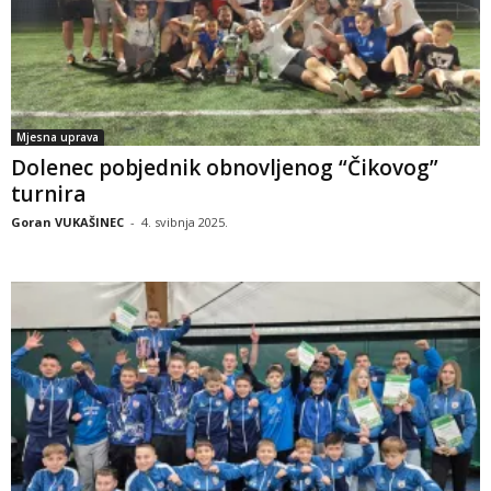
Mjesna uprava
Dolenec pobjednik obnovljenog “Čikovog”
turnira
Goran VUKAŠINEC
-
4. svibnja 2025.