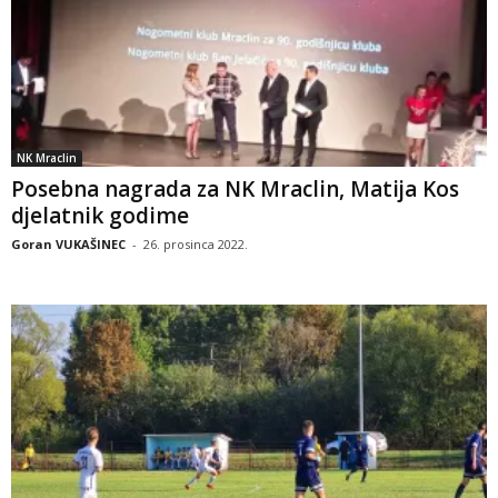
NK Mraclin
Posebna nagrada za NK Mraclin, Matija Kos
djelatnik godime
Goran VUKAŠINEC
-
26. prosinca 2022.