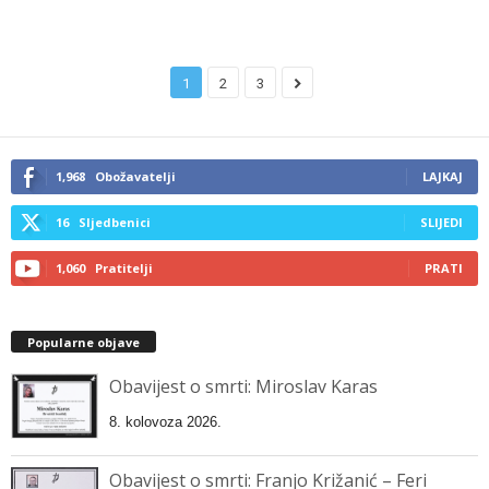
1
2
3
1,968
Obožavatelji
LAJKAJ
16
Sljedbenici
SLIJEDI
1,060
Pratitelji
PRATI
Popularne objave
Obavijest o smrti: Miroslav Karas
8. kolovoza 2026.
Obavijest o smrti: Franjo Križanić – Feri