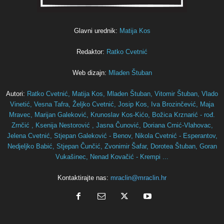
Glavni urednik:
Matija Kos
Redaktor:
Ratko Cvetnić
Web dizajn:
Mladen Štuban
Autori:
Ratko Cvetnić,
Matija Kos,
Mladen Štuban,
Vitomir Štuban,
Vlado
Vinetić,
Vesna Tafra,
Željko Cvetnić,
Josip Kos,
Iva Brozinčević,
Maja
Mravec,
Marijan Galeković,
Krunoslav Kos-Kićo,
Božica Krznarić - rođ.
Zrnčić ,
Ksenija Nestorović ,
Jasna Čunović,
Doriana Crnić-Vlahovac,
Jelena Cvetnić,
Stjepan Galeković - Benov,
Nikola Cvetnić - Esperantov,
Nedjeljko Babić,
Stjepan Čunčić,
Zvonimir Šafar,
Dorotea Štuban,
Goran
Vukašinec,
Nenad Kovačić - Krempi ...
Kontaktirajte nas:
mraclin@mraclin.hr