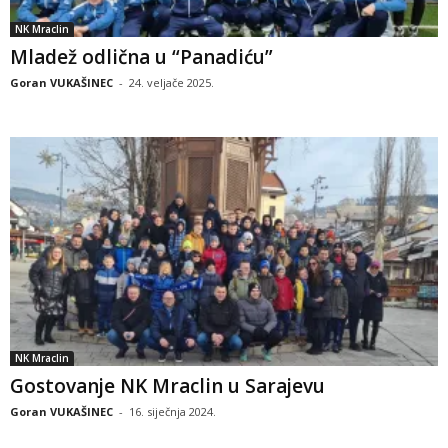
NK Mraclin
Mladež odlična u “Panadiću”
Goran VUKAŠINEC
-
24. veljače 2025.
NK Mraclin
Gostovanje NK Mraclin u Sarajevu
Goran VUKAŠINEC
-
16. siječnja 2024.