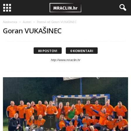
Naslovnica
Autori
Postovi od Goran VUKAŠINEC
Goran VUKAŠINEC
80 POSTOVI
0 KOMENTARI
http://www.mraclin.hr