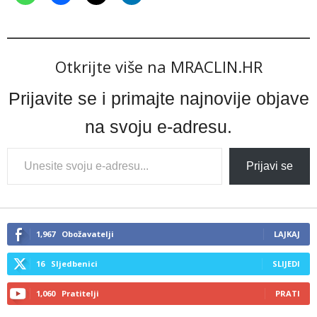
Otkrijte više na MRACLIN.HR
Prijavite se i primajte najnovije objave
na svoju e-adresu.
Type
Prijavi se
your
email…
1,967
Obožavatelji
LAJKAJ
16
Sljedbenici
SLIJEDI
1,060
Pratitelji
PRATI