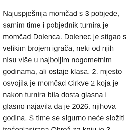
Najuspješnija momčad s 3 pobjede,
samim time i pobjednik turnira je
momčad Dolenca. Dolenec je stigao s
velikim brojem igrača, neki od njih
nisu više u najboljim nogometnim
godinama, ali ostaje klasa. 2. mjesto
osvojila je momčad Cirkve 2 koja je
nakon turnira bila dosta glasna i
glasno najavila da je 2026. njihova
godina. S time se sigurno neće složiti
trećeplasirana Obrež za koju je 3.