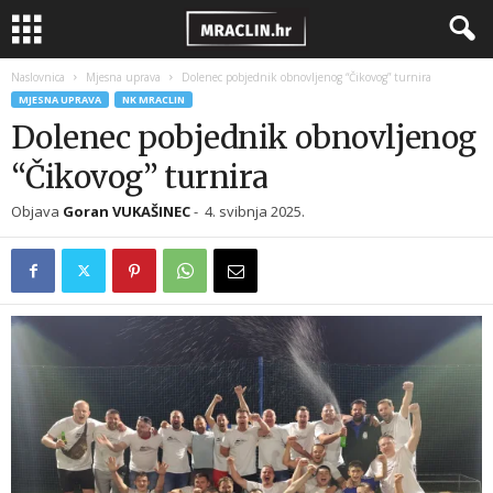
Naslovnica
Mjesna uprava
Dolenec pobjednik obnovljenog “Čikovog” turnira
MJESNA UPRAVA
NK MRACLIN
Dolenec pobjednik obnovljenog
“Čikovog” turnira
Objava
Goran VUKAŠINEC
-
4. svibnja 2025.