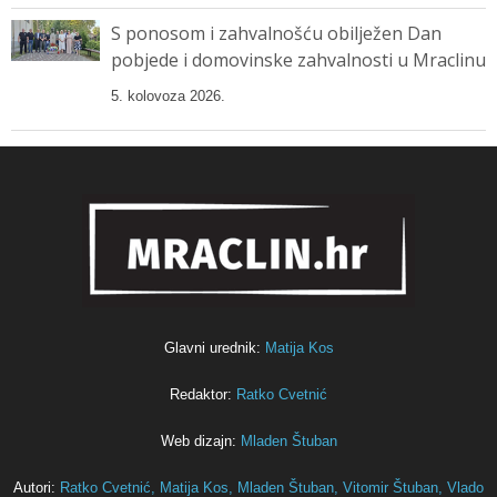
S ponosom i zahvalnošću obilježen Dan
pobjede i domovinske zahvalnosti u Mraclinu
5. kolovoza 2026.
Glavni urednik:
Matija Kos
Redaktor:
Ratko Cvetnić
Web dizajn:
Mladen Štuban
Autori:
Ratko Cvetnić,
Matija Kos,
Mladen Štuban,
Vitomir Štuban,
Vlado