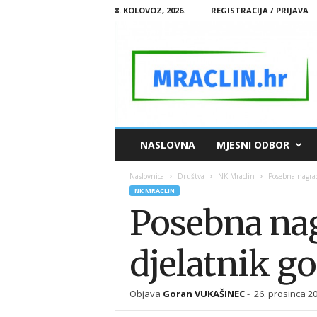
8. KOLOVOZ, 2026.
REGISTRACIJA / PRIJAVA
M
NASLOVNA
MJESNI ODBOR
R
A
Naslovnica
Društva
NK Mraclin
Posebna nagrad
C
NK MRACLIN
L
Posebna nag
I
N
.
djelatnik g
H
R
Objava
Goran VUKAŠINEC
-
26. prosinca 20