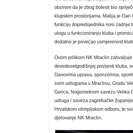
obzirom da je zbog bolesti bio sprije
klupskim prostorijama. Matija je član
funkciju dopredsjednika nosi zadnje t
ulogu u funkcioniranju kluba i promic
dodatno je povećao usmjerenost kluba
Ovom prilikom NK Mraclin zahvaljuje s
devedesetgodišnjoj povijesti kluba, sv
članovima uprava, sponzorima, sports
svim udrugama u Mraclinu, Gradu Veli
Gorica, Nogometnom savezu Velika Go
udruga i saveza zagrebačke županij
Hrvatskom olimpijskom odboru, te svi
djelovanje NK Mraclin.