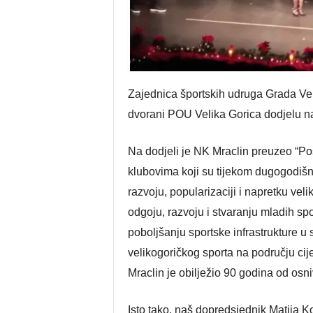
Zajednica športskih udruga Grada Vel
dvorani POU Velika Gorica dodjelu n
Na dodjeli je NK Mraclin preuzeo “
klubovima koji su tijekom dugogodišn
razvoju, popularizaciji i napretku velik
odgoju, razvoju i stvaranju mladih spor
poboljšanju sportske infrastrukture u
velikogoričkog sporta na području cij
Mraclin je obilježio 90 godina od osn
Isto tako, naš dopredsjednik Matija K