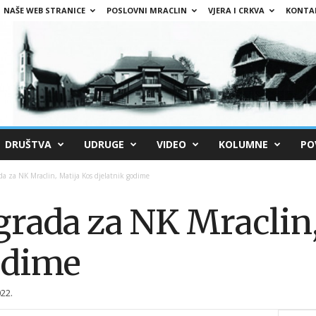
NAŠE WEB STRANICE
POSLOVNI MRACLIN
VJERA I CRKVA
KONTA
DRUŠTVA
UDRUGE
VIDEO
KOLUMNE
PO
a za NK Mraclin, Matija Kos djelatnik godime
rada za NK Mraclin,
odime
22.