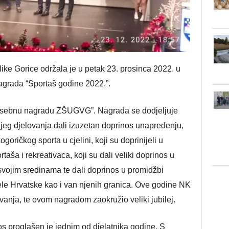
ike Gorice održala je u petak 23. prosinca 2022. u
agrada “Sportaš godine 2022.”.
Posebnu nagradu ZŠUGVG”. Nagrada se dodjeljuje
jeg djelovanja dali izuzetan doprinos unapređenju,
ogoričkog sporta u cjelini, koji su doprinijeli u
taša i rekreativaca, koji su dali veliki doprinos u
 svojim sredinama te dali doprinos u promidžbi
ele Hrvatske kao i van njenih granica. Ove godine NK
ivanja, te ovom nagradom zaokružio veliki jubilej.
os proglašen je jednim od djelatnika godine. S