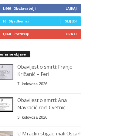
1,966
Obožavatelji
LAJKAJ
16
Sljedbenici
SLIJEDI
1,060
Pratitelji
PRATI
pularne objave
Obavijest o smrti: Franjo
Križanić – Feri
7. kolovoza 2026.
Obavijest o smrti: Ana
Navračić rođ. Cvetnić
3. kolovoza 2026.
U Mraclin stigao mali Oscar!