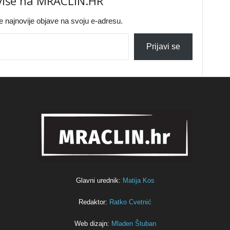
 više na MRACLIN.HR
jte najnovije objave na svoju e-adresu.
Prijavi se
Glavni urednik:
Matija Kos
Redaktor:
Ratko Cvetnić
Web dizajn:
Mladen Štuban