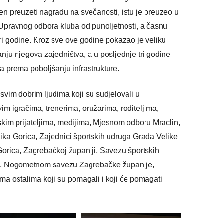
čen preuzeti nagradu na svečanosti, istu je preuzeo u
 Upravnog odbora kluba od punoljetnosti, a časnu
ri godine. Kroz sve ove godine pokazao je veliku
anju njegova zajedništva, a u posljednje tri godine
 prema poboljšanju infrastrukture.
vim dobrim ljudima koji su sudjelovali u
im igračima, trenerima, oružarima, roditeljima,
kim prijateljima, medijima, Mjesnom odboru Mraclin,
ka Gorica, Zajednici športskih udruga Grada Velike
rica, Zagrebačkoj županiji, Savezu športskih
e, Nogometnom savezu Zagrebačke županije,
ma ostalima koji su pomagali i koji će pomagati