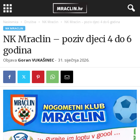
Naslovnica
Društva
NK Mraclin
NK Mraclin – poziv djeci 4 do 6 godina
NK MRACLIN
NK Mraclin – poziv djeci 4 do 6
godina
Objava
Goran VUKAŠINEC
-
31. siječnja 2026.