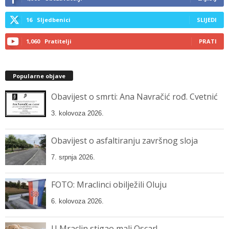
16
Sljedbenici
SLIJEDI
1,060
Pratitelji
PRATI
Popularne objave
Obavijest o smrti: Ana Navračić rođ. Cvetnić
3. kolovoza 2026.
Obavijest o asfaltiranju završnog sloja
7. srpnja 2026.
FOTO: Mraclinci obilježili Oluju
6. kolovoza 2026.
U Mraclin stigao mali Oscar!