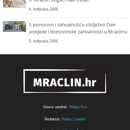
6. kolovoza 2026.
S ponosom i zahvalnošću obilježen Dan
pobjede i domovinske zahvalnosti u Mraclinu
5. kolovoza 2026.
Glavni urednik:
Matija Kos
Redaktor:
Ratko Cvetnić