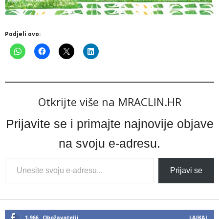
Podjeli ovo:
Otkrijte više na MRACLIN.HR
Prijavite se i primajte najnovije objave
na svoju e-adresu.
Type
Prijavi se
your
email…
1,966
Obožavatelji
LAJKAJ