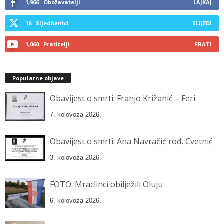
1,966
Obožavatelji
LAJKAJ
16
Sljedbenici
SLIJEDI
1,060
Pratitelji
PRATI
Popularne objave
Obavijest o smrti: Franjo Križanić – Feri
7. kolovoza 2026.
Obavijest o smrti: Ana Navračić rođ. Cvetnić
3. kolovoza 2026.
FOTO: Mraclinci obilježili Oluju
6. kolovoza 2026.