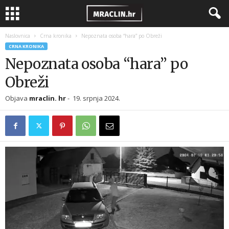
Naslovnica
Crna kronika
Nepoznata osoba “hara” po Obreži
CRNA KRONIKA
Nepoznata osoba “hara” po
Obreži
Objava
mraclin. hr
-
19. srpnja 2024.