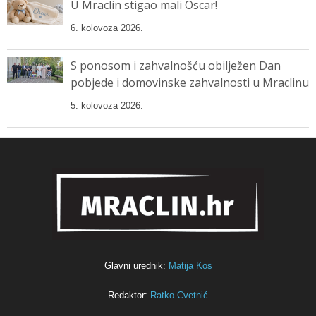
U Mraclin stigao mali Oscar!
6. kolovoza 2026.
S ponosom i zahvalnošću obilježen Dan
pobjede i domovinske zahvalnosti u Mraclinu
5. kolovoza 2026.
Glavni urednik:
Matija Kos
Redaktor:
Ratko Cvetnić