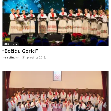
KUD Dučec
“Božić u Gorici”
mraclin. hr
-
31. prosinca 2016.