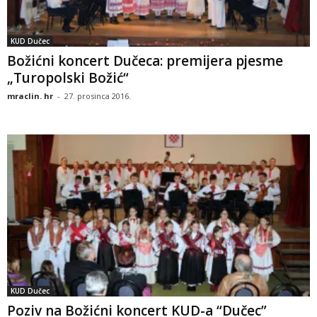
KUD Dučec
Božićni koncert Dučeca: premijera pjesme
„Turopolski Božić“
mraclin. hr
-
27. prosinca 2016.
KUD Dučec
Poziv na Božićni koncert KUD-a “Dučec”