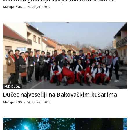
Matija KOS
-
19. veljače 2017.
KUD Dučec
Dučec najveseliji na Đakovačkim bušarima
Matija KOS
-
14. veljače 2017.