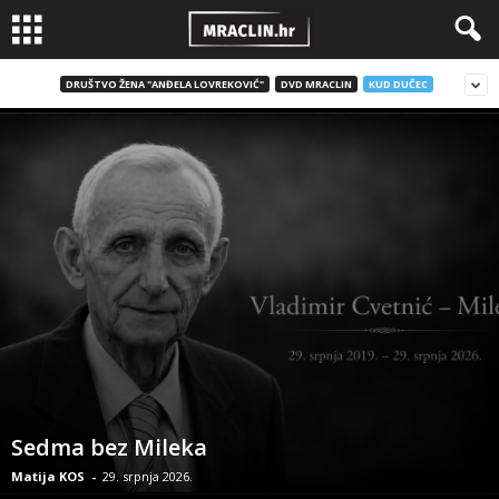
DRUŠTVO ŽENA "ANĐELA LOVREKOVIĆ"
DVD MRACLIN
KUD DUČEC
Sedma bez Mileka
Matija KOS
-
29. srpnja 2026.