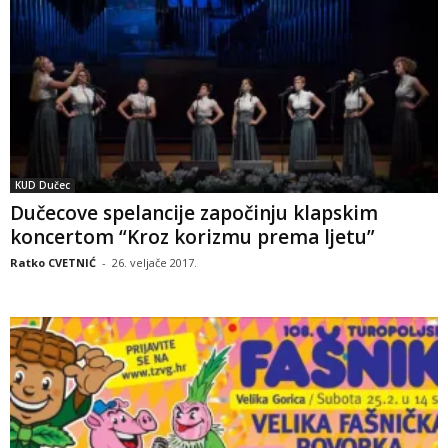
KUD Dučec
Dučecove spelancije započinju klapskim
koncertom “Kroz korizmu prema ljetu”
Ratko CVETNIĆ
-
26. veljače 2017.