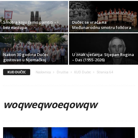
Smotra koju ćemo pamtiti – i
Dučec se vraća na
bez nastupa
Međunarodnu smotru folklora
Nakon 30 godina Dučec
U znak sjećanja: Stjepan Rogina
gostovao u Njemačkoj
– Das (1955-2026)
KUD DUČEC
Naslovnica
Društva
KUD Dučec
Stranica 64
woqweqwoeqowqw