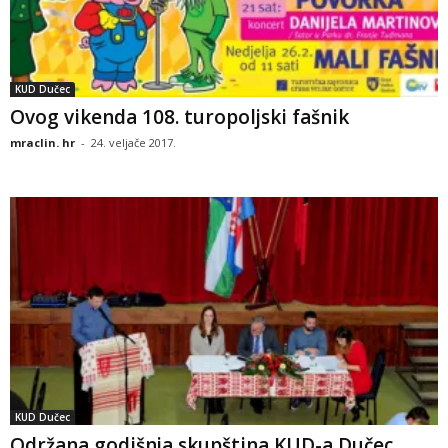
KUD Dučec
Ovog vikenda 108. turopoljski fašnik
mraclin. hr
-
24. veljače 2017.
KUD Dučec
Održana godišnja skupština KUD-a Dučec