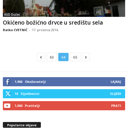
KUD Dučec
Okićeno božićno drvce u središtu sela
Ratko CVETNIĆ
-
17. prosinca 2016.
63
64
65
1,966
Obožavatelji
LAJKAJ
16
Sljedbenici
SLIJEDI
1,060
Pratitelji
PRATI
Popularne objave