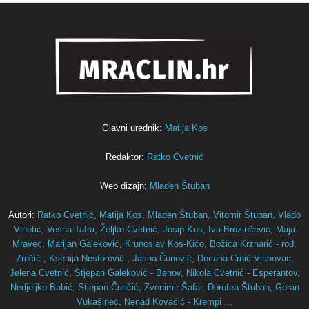
Glavni urednik:
Matija Kos
Redaktor:
Ratko Cvetnić
Web dizajn:
Mladen Štuban
Autori:
Ratko Cvetnić,
Matija Kos,
Mladen Štuban,
Vitomir Štuban,
Vlado
Vinetić,
Vesna Tafra,
Željko Cvetnić,
Josip Kos,
Iva Brozinčević,
Maja
Mravec,
Marijan Galeković,
Krunoslav Kos-Kićo,
Božica Krznarić - rođ.
Zrnčić ,
Ksenija Nestorović ,
Jasna Čunović,
Doriana Crnić-Vlahovac,
Jelena Cvetnić,
Stjepan Galeković - Benov,
Nikola Cvetnić - Esperantov,
Nedjeljko Babić,
Stjepan Čunčić,
Zvonimir Šafar,
Dorotea Štuban,
Goran
Vukašinec,
Nenad Kovačić - Krempi ...