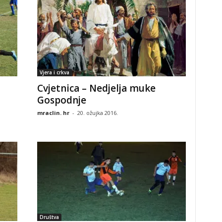
Vjera i crkva
Cvjetnica – Nedjelja muke
Gospodnje
mraclin. hr
-
20. ožujka 2016.
Društva