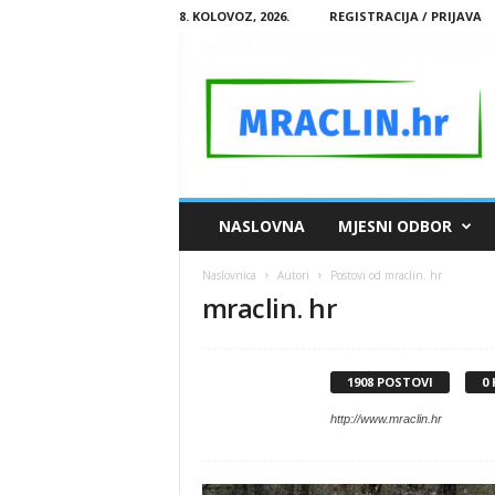
8. KOLOVOZ, 2026.
REGISTRACIJA / PRIJAVA
M
NASLOVNA
MJESNI ODBOR
R
A
Naslovnica
Autori
Postovi od mraclin. hr
C
mraclin. hr
L
I
N
.
1908 POSTOVI
0
H
R
http://www.mraclin.hr