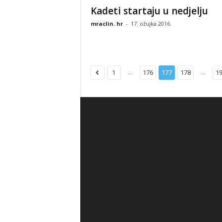
Kadeti startaju u nedjelju
mraclin. hr
-
17. ožujka 2016.
...
...
1
176
177
178
1