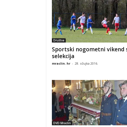
Društva
Sportski nogometni vikend 
selekcija
mraclin. hr
-
28. ožujka 2016.
DVD Mraclin