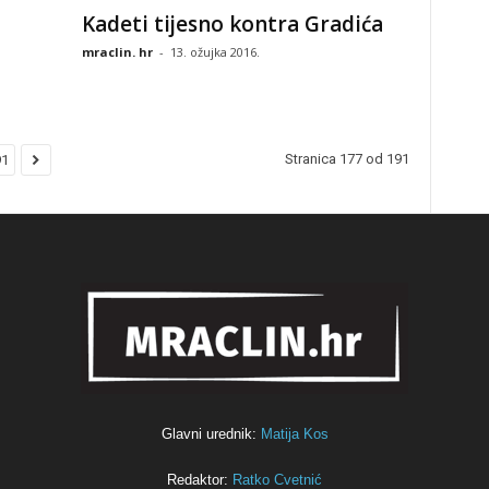
Kadeti tijesno kontra Gradića
mraclin. hr
-
13. ožujka 2016.
Stranica 177 od 191
91
Glavni urednik:
Matija Kos
Redaktor:
Ratko Cvetnić