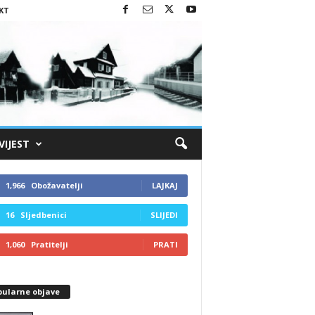
KT
VIJEST
1,966
Obožavatelji
LAJKAJ
16
Sljedbenici
SLIJEDI
1,060
Pratitelji
PRATI
pularne objave