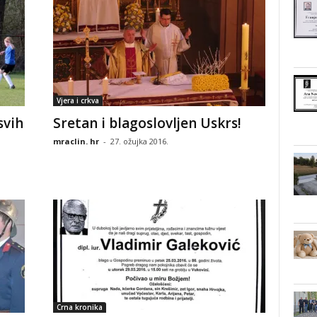
Vjera i crkva
svih
Sretan i blagoslovljen Uskrs!
mraclin. hr
-
27. ožujka 2016.
Crna kronika