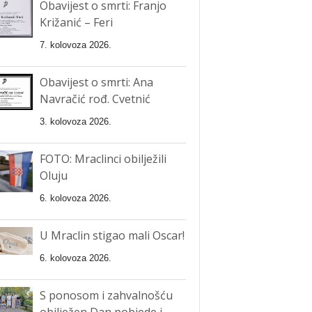
Obavijest o smrti: Franjo
Križanić – Feri
7. kolovoza 2026.
Obavijest o smrti: Ana
Navračić rođ. Cvetnić
3. kolovoza 2026.
FOTO: Mraclinci obilježili
Oluju
6. kolovoza 2026.
U Mraclin stigao mali Oscar!
6. kolovoza 2026.
S ponosom i zahvalnošću
obilježen Dan pobjede i