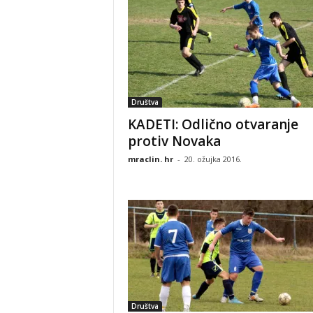
Društva
KADETI: Odlično otvaranje
protiv Novaka
mraclin. hr
-
20. ožujka 2016.
Društva