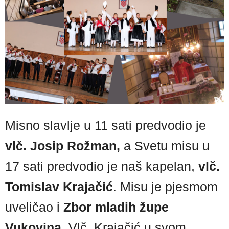
Misno slavlje u 11 sati predvodio je
vlč. Josip Rožman,
a Svetu misu u
17 sati predvodio je naš kapelan,
vlč.
Tomislav Krajačić
. Misu je pjesmom
uveličao i
Zbor mladih župe
Vukovina
. Vlč. Krajačić u svom