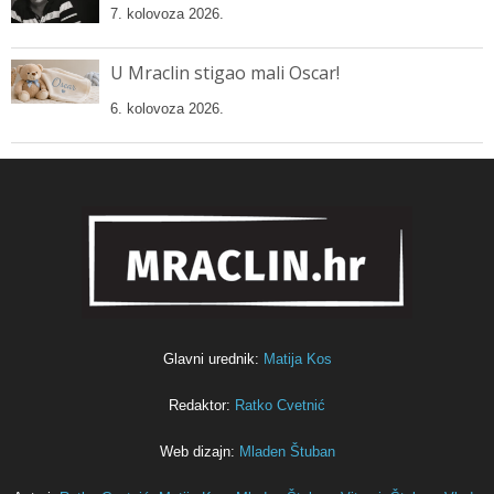
7. kolovoza 2026.
U Mraclin stigao mali Oscar!
6. kolovoza 2026.
Glavni urednik:
Matija Kos
Redaktor:
Ratko Cvetnić
Web dizajn:
Mladen Štuban