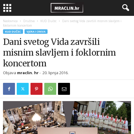
Naslovnica
Društva
KUD Dučec
Dani svetog Vida završili misnim slavljem i
foklornim koncertom
KUD DUČEC
VJERA I CRKVA
Dani svetog Vida završili
misnim slavljem i foklornim
koncertom
Objava
mraclin. hr
-
20. lipnja 2016.