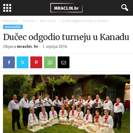
Naslovnica
Društva
KUD Dučec
Dučec odgodio turneju u Kanadu
KUD DUČEC
Dučec odgodio turneju u Kanadu
Objava
mraclin. hr
-
1. srpnja 2016.