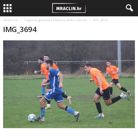
Naslovnica
Uspješna generalka Mraclina protiv Lomnice
IMG_3694
IMG_3694