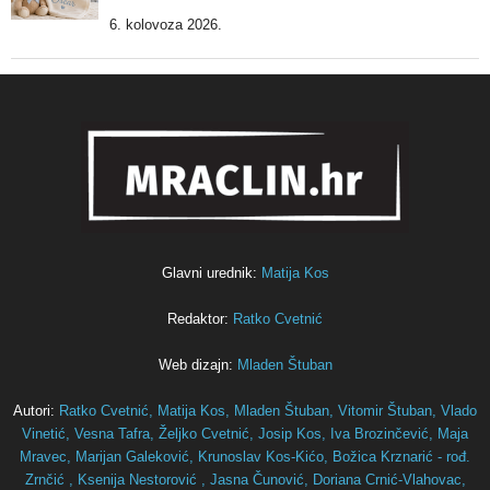
6. kolovoza 2026.
Glavni urednik:
Matija Kos
Redaktor:
Ratko Cvetnić
Web dizajn:
Mladen Štuban
Autori:
Ratko Cvetnić,
Matija Kos,
Mladen Štuban,
Vitomir Štuban,
Vlado
Vinetić,
Vesna Tafra,
Željko Cvetnić,
Josip Kos,
Iva Brozinčević,
Maja
Mravec,
Marijan Galeković,
Krunoslav Kos-Kićo,
Božica Krznarić - rođ.
Zrnčić ,
Ksenija Nestorović ,
Jasna Čunović,
Doriana Crnić-Vlahovac,