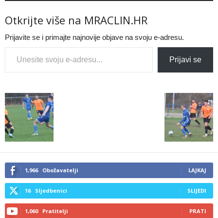
Otkrijte više na MRACLIN.HR
Prijavite se i primajte najnovije objave na svoju e-adresu.
Type your email…
Prijavi se
1,966
Obožavatelji
LAJKAJ
16
Sljedbenici
SLIJEDI
1,060
Pratitelji
PRATI