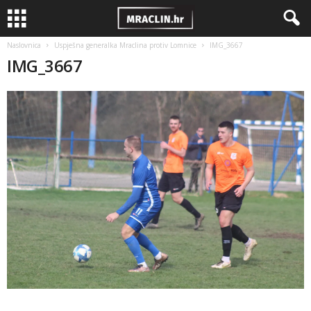
Naslovnica
Uspješna generalka Mraclina protiv Lomnice
IMG_3667
IMG_3667