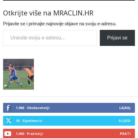
Otkrijte više na MRACLIN.HR
Prijavite se i primajte najnovije objave na svoju e-adresu.
Type your email…
Prijavi se
1,966
Obožavatelji
LAJKAJ
16
Sljedbenici
SLIJEDI
1,060
Pratitelji
PRATI